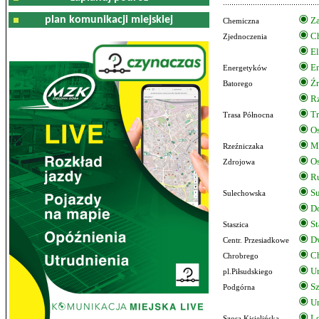
plan komunikacji miejskiej
Za
Chemiczna
C
Zjednoczenia
El
E
Energetyków
Źr
Batorego
R
Tr
Trasa Północna
Os
M
Rzeźniczaka
Os
Zdrojowa
R
S
Sulechowska
Do
St
Staszica
D
Centr. Przesiadkowe
C
Chrobrego
Ur
pl.Piłsudskiego
Sz
Podgórna
Un
Lo
Szosa Kisielińska