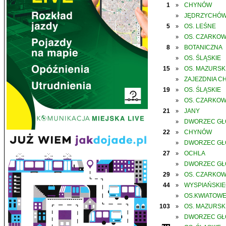
1
CHYNÓW
»
JĘDRZYCHÓ
»
5
OS. LEŚNE
»
OS. CZARKO
»
8
BOTANICZNA
»
OS. ŚLĄSKIE
»
15
OS. MAZURSK
»
ZAJEZDNIA C
»
19
OS. ŚLĄSKIE
»
OS. CZARKO
»
21
JANY
»
DWORZEC G
»
22
CHYNÓW
»
DWORZEC G
»
27
OCHLA
»
DWORZEC G
»
29
OS. CZARKO
»
44
WYSPIAŃSKI
»
OS.KWIATOW
»
103
OS. MAZURSK
»
DWORZEC G
»