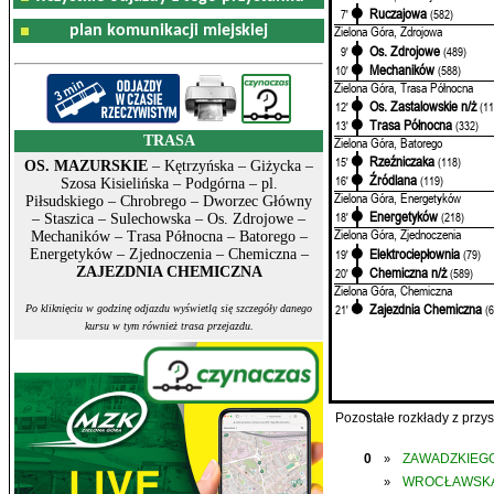
Ruczajowa
7'
(582)
plan komunikacji miejskiej
Zielona Góra, Zdrojowa
Os. Zdrojowe
9'
(489)
Mechaników
10'
(588)
Zielona Góra, Trasa Północna
Os. Zastalowskie n/ż
12'
(11
Trasa Północna
13'
(332)
TRASA
Zielona Góra, Batorego
Rzeźniczaka
15'
(118)
OS. MAZURSKIE
– Kętrzyńska – Giżycka –
Źródlana
16'
(119)
Szosa Kisielińska – Podgórna – pl.
Zielona Góra, Energetyków
Piłsudskiego – Chrobrego – Dworzec Główny
Energetyków
18'
(218)
– Staszica – Sulechowska – Os. Zdrojowe –
Zielona Góra, Zjednoczenia
Mechaników – Trasa Północna – Batorego –
Elektrociepłownia
19'
(79)
Energetyków – Zjednoczenia – Chemiczna –
Chemiczna n/ż
ZAJEZDNIA CHEMICZNA
20'
(589)
Zielona Góra, Chemiczna
Zajezdnia Chemiczna
21'
(
Po kliknięciu w godzinę odjazdu wyświetlą się szczegóły danego
kursu w tym również trasa przejazdu.
Pozostałe rozkłady z prz
0
ZAWADZKIEGO
»
WROCŁAWSK
»