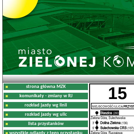
15
strona główna MZK
komunikaty - zmiany w RJ
rozkład jazdy wg linii
MIEJSCOWOŚĆ/ULICA/
PRZYST
Staszica
0'
(280)
rozkład jazdy wg ulic
Zielona Góra, Sulechowska
Dolina Zielona
3'
(136)
lista przystanków
Sulechowska CRS
5'
(137)
Zielona Góra, Ruczajowa
wszystkie odjazdy z tego przystanku