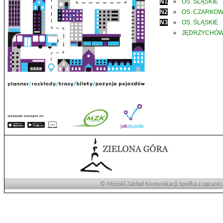
N1
OS. ŚLĄSKIE
»
N2
OS. CZARKO
»
N3
OS. ŚLĄSKIE
»
JĘDRZYCHÓ
»
© Miejski Zakład Komunikacji Spółka z ogranic