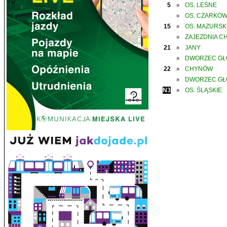
5
OS. LEŚNE
»
OS. CZARKO
»
15
OS. MAZURSK
»
ZAJEZDNIA C
»
21
JANY
»
DWORZEC G
»
22
CHYNÓW
»
DWORZEC G
»
N3
OS. ŚLĄSKIE
»