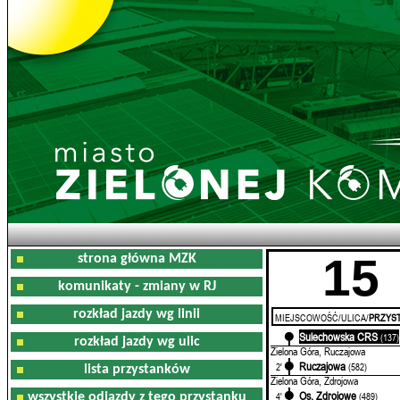
15
strona główna MZK
komunikaty - zmiany w RJ
rozkład jazdy wg linii
MIEJSCOWOŚĆ/ULICA/
PRZYST
Sulechowska CRS
0'
(137)
rozkład jazdy wg ulic
Zielona Góra, Ruczajowa
Ruczajowa
2'
(582)
lista przystanków
Zielona Góra, Zdrojowa
Os. Zdrojowe
4'
(489)
wszystkie odjazdy z tego przystanku