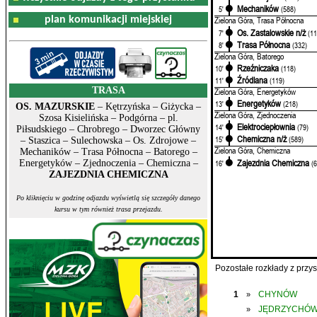
Mechaników
5'
(588)
plan komunikacji miejskiej
Zielona Góra, Trasa Północna
Os. Zastalowskie n/ż
7'
(11
Trasa Północna
8'
(332)
Zielona Góra, Batorego
Rzeźniczaka
10'
(118)
Źródlana
11'
(119)
TRASA
Zielona Góra, Energetyków
Energetyków
13'
(218)
OS. MAZURSKIE
– Kętrzyńska – Giżycka –
Zielona Góra, Zjednoczenia
Szosa Kisielińska – Podgórna – pl.
Elektrociepłownia
14'
(79)
Piłsudskiego – Chrobrego – Dworzec Główny
Chemiczna n/ż
15'
(589)
– Staszica – Sulechowska – Os. Zdrojowe –
Zielona Góra, Chemiczna
Mechaników – Trasa Północna – Batorego –
Zajezdnia Chemiczna
16'
(
Energetyków – Zjednoczenia – Chemiczna –
ZAJEZDNIA CHEMICZNA
Po kliknięciu w godzinę odjazdu wyświetlą się szczegóły danego
kursu w tym również trasa przejazdu.
Pozostałe rozkłady z prz
1
CHYNÓW
»
JĘDRZYCHÓ
»