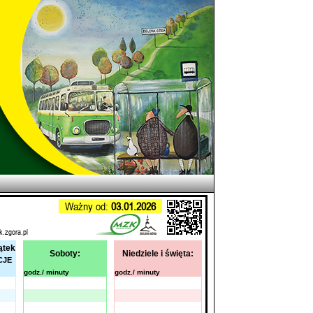
Ważny od:
03.01.2026
k.zgora.pl
ątek
Soboty:
Niedziele i święta:
CJE
godz./ minuty
godz./ minuty