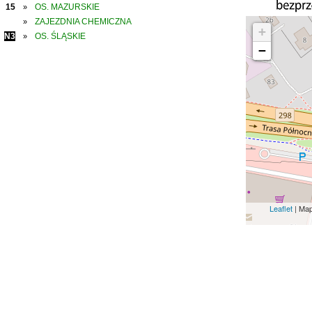
15
OS. MAZURSKIE
»
ZAJEZDNIA CHEMICZNA
»
+
N3
OS. ŚLĄSKIE
»
−
Leaflet
| Ma