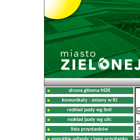
strona główna MZK
komunikaty - zmiany w RJ
rozkład jazdy wg linii
M
0
rozkład jazdy wg ulic
Zi
2
lista przystanków
3
Zi
wszystkie odjazdy z tego przystanku