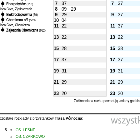
7
37
7
37
Energetyków
'
(218)
8
09
29
elona Góra, Zjednoczenia
Elektrociepłownia
9
29
9
37
'
(79)
Chemiczna n/ż
'
(589)
10
04
elona Góra, Chemiczna
11
22
11
37
Zajezdnia Chemiczna
'
(662)
13
22
13
22
15
28
15
38
17
37
17
37
19
31
19
31
21
29
21
29
23
20
23
20
Zakłócenia w ruchu powodują zmiany godzin
ozostałe rozkłady z przystanków
Trasa Północna
:
5
OS. LEŚNE
»
OS. CZARKOWO
»