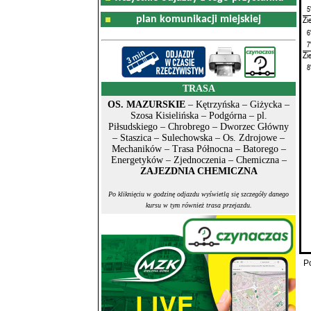
5
plan komunikacji miejskiej
Zi
6
7
Zi
8
TRASA
OS. MAZURSKIE
– Kętrzyńska – Giżycka –
Szosa Kisielińska – Podgórna – pl.
Piłsudskiego – Chrobrego – Dworzec Główny
– Staszica – Sulechowska – Os. Zdrojowe –
Mechaników – Trasa Północna – Batorego –
Energetyków – Zjednoczenia – Chemiczna –
ZAJEZDNIA CHEMICZNA
Po kliknięciu w godzinę odjazdu wyświetlą się szczegóły danego
kursu w tym również trasa przejazdu.
P