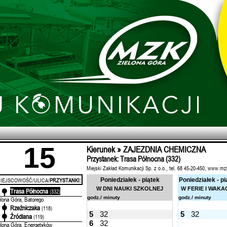
15
Kierunek » ZAJEZDNIA CHEMICZNA
Przystanek: Trasa Północna (332)
Miejski Zakład Komunikacji Sp. z o.o., tel. 68 45-20-450, www.mz
IEJSCOWOŚĆ/ULICA/
PRZYSTANKI:
Poniedziałek - piątek
Poniedziałek - pi
W DNI NAUKI SZKOLNEJ
W FERIE I WAKA
Trasa Północna
'
(332)
godz./ minuty
godz./ minuty
elona Góra, Batorego
Rzeźniczaka
'
(118)
5
32
5
32
Źródlana
'
(119)
6
32
elona Góra, Energetyków