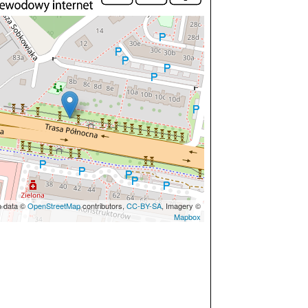
p data ©
OpenStreetMap
contributors,
CC-BY-SA
, Imagery ©
Mapbox