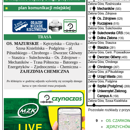
Zielona Góra, Rzeźniczaka
plan komunikacji miejskiej
Mechaników
5'
(583)
Zielona Góra, Zdrojowa
Os. Zdrojowe
7'
(529)
Ruczajowa
8'
(515)
Zielona Góra, Sulechowska
Sulechowska CRS
12'
(134)
TRASA
Dolina Zielona
14'
(135)
Zielona Góra, Staszica
OS. MAZURSKIE
– Kętrzyńska – Giżycka –
Staszica
17'
(281)
Szosa Kisielińska – Podgórna – pl.
Zielona Góra, Centr. Przesiadkow
Piłsudskiego – Chrobrego – Dworzec Główny
Dworzec Główny
18'
(400)
– Staszica – Sulechowska – Os. Zdrojowe –
Zielona Góra, Chrobrego
Mechaników – Trasa Północna – Batorego –
Chrobrego
20'
(267)
Energetyków – Zjednoczenia – Chemiczna –
Zielona Góra, pl.Piłsudskiego
ZAJEZDNIA CHEMICZNA
Urząd Miasta
22'
(268)
Zielona Góra, Podgórna
Po kliknięciu w godzinę odjazdu wyświetlą się szczegóły danego
Szpital (Podgórna)
24'
(269
kursu w tym również trasa przejazdu.
Uniwersytet Zielonog.
27'
Campus A
(158)
Zielona Góra, Szosa Kisielińska
...
Pozostałe rozkłady z prz
9
OS. CZARKO
»
JĘDRZYCHÓ
»