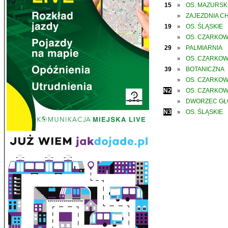
15
OS. MAZURSK
»
ZAJEZDNIA C
»
19
OS. ŚLĄSKIE
»
OS. CZARKO
»
29
PALMIARNIA
»
OS. CZARKO
»
39
BOTANICZNA
»
OS. CZARKO
»
N2
OS. CZARKO
»
DWORZEC G
»
N3
OS. ŚLĄSKIE
»