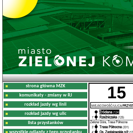
15
strona główna MZK
komunikaty - zmiany w RJ
rozkład jazdy wg linii
MIEJSCOWOŚĆ/ULICA/
PRZYST
Źródlana
0'
(124)
rozkład jazdy wg ulic
Rzeźniczaka
1'
(125)
Zielona Góra, Trasa Północna
lista przystanków
Trasa Północna
3'
(331)
Os. Zastalowskie n/ż
wszystkie odjazdy z tego przystanku
4'
(12