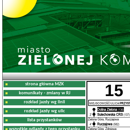
15
strona główna MZK
komunikaty - zmiany w RJ
rozkład jazdy wg linii
MIEJSCOWOŚĆ/ULICA/
PRZYST
Dolina Zielona
0'
(136)
rozkład jazdy wg ulic
Sulechowska CRS
2'
(137)
Zielona Góra, Ruczajowa
lista przystanków
Ruczajowa
4'
(582)
Zielona Góra, Zdrojowa
wszystkie odjazdy z tego przystanku