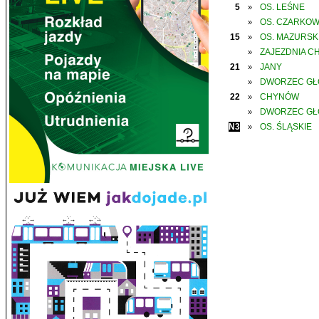
5
OS. LEŚNE
»
OS. CZARKO
»
15
OS. MAZURSK
»
ZAJEZDNIA C
»
21
JANY
»
DWORZEC G
»
22
CHYNÓW
»
DWORZEC G
»
N3
OS. ŚLĄSKIE
»