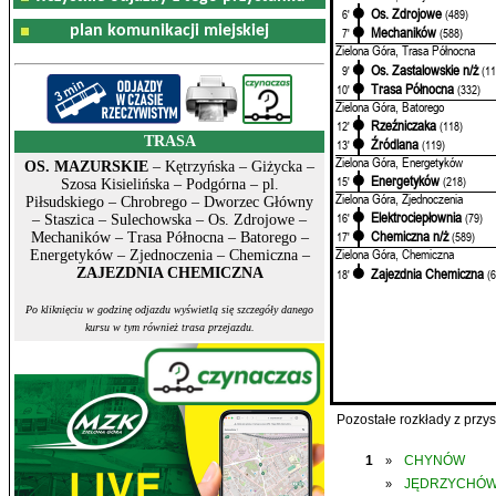
Os. Zdrojowe
6'
(489)
plan komunikacji miejskiej
Mechaników
7'
(588)
Zielona Góra, Trasa Północna
Os. Zastalowskie n/ż
9'
(11
Trasa Północna
10'
(332)
Zielona Góra, Batorego
Rzeźniczaka
12'
(118)
TRASA
Źródlana
13'
(119)
Zielona Góra, Energetyków
OS. MAZURSKIE
– Kętrzyńska – Giżycka –
Energetyków
15'
(218)
Szosa Kisielińska – Podgórna – pl.
Zielona Góra, Zjednoczenia
Piłsudskiego – Chrobrego – Dworzec Główny
Elektrociepłownia
16'
(79)
– Staszica – Sulechowska – Os. Zdrojowe –
Chemiczna n/ż
17'
(589)
Mechaników – Trasa Północna – Batorego –
Zielona Góra, Chemiczna
Energetyków – Zjednoczenia – Chemiczna –
Zajezdnia Chemiczna
ZAJEZDNIA CHEMICZNA
18'
(
Po kliknięciu w godzinę odjazdu wyświetlą się szczegóły danego
kursu w tym również trasa przejazdu.
Pozostałe rozkłady z prz
1
CHYNÓW
»
JĘDRZYCHÓ
»