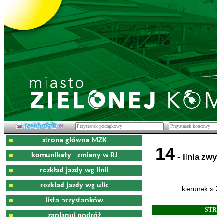
strona główna MZK
14
komunikaty - zmiany w RJ
- linia zwy
rozkład jazdy wg linii
rozkład jazdy wg ulic
kierunek »
lista przystanków
STR
zaplanuj podróż