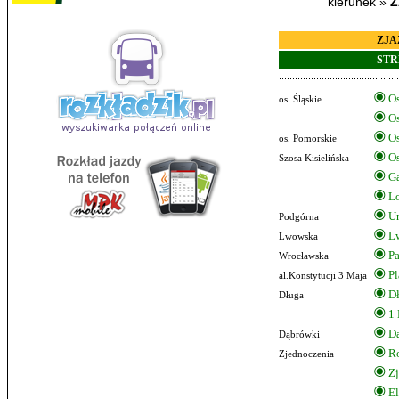
kierunek »
Z
ZJA
STR
Os
os. Śląskie
Os
Os
os. Pomorskie
Os
Szosa Kisielińska
G
Lo
Un
Podgórna
L
Lwowska
Pa
Wrocławska
Pl
al.Konstytucji 3 Maja
D
Długa
1
D
Dąbrówki
R
Zjednoczenia
Zj
El