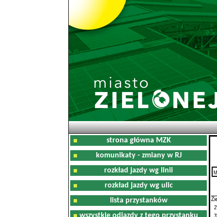
strona główna MZK
komunikaty - zmiany w RJ
rozkład jazdy wg linii
M
0
rozkład jazdy wg ulic
Zi
lista przystanków
2
wszystkie odjazdy z tego przystanku
3