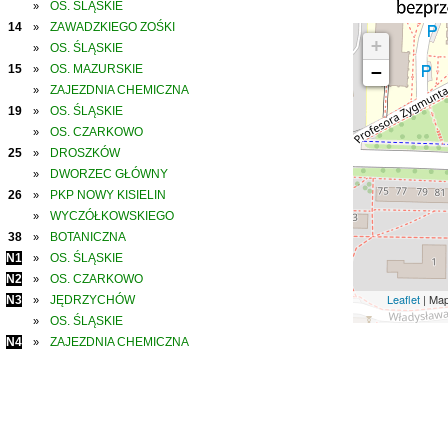
OS. ŚLĄSKIE
»
14
ZAWADZKIEGO ZOŚKI
»
+
OS. ŚLĄSKIE
»
15
OS. MAZURSKIE
−
»
ZAJEZDNIA CHEMICZNA
»
19
OS. ŚLĄSKIE
»
OS. CZARKOWO
»
25
DROSZKÓW
»
DWORZEC GŁÓWNY
»
26
PKP NOWY KISIELIN
»
WYCZÓŁKOWSKIEGO
»
38
BOTANICZNA
»
N1
OS. ŚLĄSKIE
»
N2
OS. CZARKOWO
»
Leaflet
| Ma
N3
JĘDRZYCHÓW
»
OS. ŚLĄSKIE
»
N4
ZAJEZDNIA CHEMICZNA
»