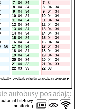
8
7
04
34
7
34
7
8
04
34
8
04
34
7
9
04
34
9
04
34
7
10
04
34
10
04
34
7
11
04
34
11
04
34
7
12
04
34
12
04
34
9
13
04
34
13
04
34
9
14
04
34
14
04
34
15
04
34
15
04
34
0
16
04
34
16
04
34
6
56
17
04
34
17
04
34
18
04
34
18
04
34
19
04
34
19
04
34
20
04
34
20
04
34
21
04
33
21
04
33
22
03
33
22
03
 odjazdów. Lokalizacje pojazdów sprawdzisz na
czynaczas.pl