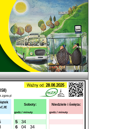
Ważny od:
28.06.2025
158)
k.zgora.pl
piątek
Soboty:
Niedziele i święta:
ACJE
godz./ minuty
godz./ minuty
5
5
34
8
6
04
34