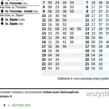
7
09
24
39
54
7
18
38
5
Os. Pomorskie
'
(161)
8
08
23
38
53
8
17
37
5
elona Góra, os. Pomorskie
9
08
23
38
56
9
17
37
5
Os. Pomorskie - Kościół
'
(348)
elona Góra, os. Śląskie
10
16
36
56
10
17
37
5
Os. Śląskie I
'
(349)
11
16
36
56
11
17
37
5
Os. Śląskie
'
(350)
12
16
38
53
12
17
37
5
13
01
08
23
40
55
13
17
39
5
14
10
25
40
55
14
19
39
5
15
11
26
41
56
15
20
40
16
11
26
41
56
16
00
20
4
17
16
36
56
17
00
16
3
18
16
36
18
16
36
19
04
34
19
04
34
20
04
34
20
04
34
21
04
33
21
04
33
22
03
33
22
03
33
Zakłócenia w ruchu powodują zmiany godzin
ozostałe rozkłady z przystanków
Uniwersytet Zielonogórski
ampus A
:
8
BOTANICZNA
»