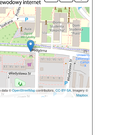
p data ©
OpenStreetMap
contributors,
CC-BY-SA
, Imagery ©
Mapbox