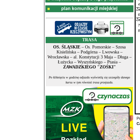
4
plan komunikacji miejskiej
Zi
6
Zi
7
8
TRASA
OS. ŚLĄSKIE
– Os. Pomorskie – Szosa
Kisielińska – Podgórna – Lwowska –
Wrocławska – al. Konstytucji 3 Maja – Długa –
Łużycka – Wyszyńskiego – Ptasia –
ZAWADZKIEGO "ZOŚKI"
Po kliknięciu w godzinę odjazdu wyświetlą się szczegóły danego
kursu w tym również trasa przejazdu.
P
C