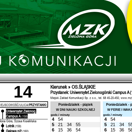
14
Kierunek » OS.ŚLĄSKIE
Przystanek: Uniwersytet Zielonogórski Campus A (
Miejski Zakład Komunikacji Sp. z o.o., tel. 68 45-20-450, www.mz
IEJSCOWOŚĆ/ULICA/
PRZYSTANKI:
Poniedziałek - piątek
Poniedziałek - 
W DNI NAUKI SZKOLNEJ
W FERIE I WAK
Uniwersytet Zielonog.
'
godz./ minuty
godz./ minuty
Campus A
(158)
4
54
4
54
elona Góra, Szosa Kisielińska
5
21
34
55
5
21
34
5
Lotnik
'
(159)
6
15
36
54
6
15
36
5
Gajowa n/ż
'
(160)