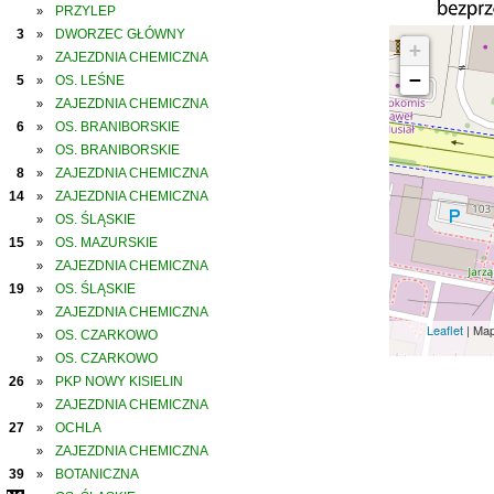
PRZYLEP
»
3
DWORZEC GŁÓWNY
»
+
ZAJEZDNIA CHEMICZNA
»
−
5
OS. LEŚNE
»
ZAJEZDNIA CHEMICZNA
»
6
OS. BRANIBORSKIE
»
OS. BRANIBORSKIE
»
8
ZAJEZDNIA CHEMICZNA
»
14
ZAJEZDNIA CHEMICZNA
»
OS. ŚLĄSKIE
»
15
OS. MAZURSKIE
»
ZAJEZDNIA CHEMICZNA
»
19
OS. ŚLĄSKIE
»
ZAJEZDNIA CHEMICZNA
»
Leaflet
| Ma
OS. CZARKOWO
»
OS. CZARKOWO
»
26
PKP NOWY KISIELIN
»
ZAJEZDNIA CHEMICZNA
»
27
OCHLA
»
ZAJEZDNIA CHEMICZNA
»
39
BOTANICZNA
»