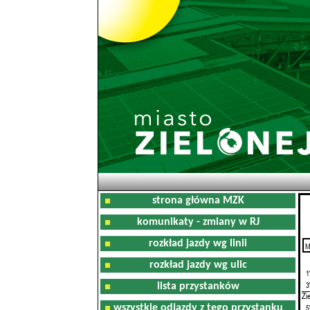
strona główna MZK
komunikaty - zmiany w RJ
rozkład jazdy wg linii
M
0
rozkład jazdy wg ulic
1
3
lista przystanków
Zi
wszystkie odjazdy z tego przystanku
5