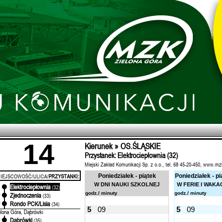
14
Kierunek » OS.ŚLĄSKIE
Przystanek: Elektrociepłownia (32)
Miejski Zakład Komunikacji Sp. z o.o., tel. 68 45-20-450, www.mz
IEJSCOWOŚĆ/ULICA/
PRZYSTANKI:
Poniedziałek - piątek
Poniedziałek - pi
W DNI NAUKI SZKOLNEJ
W FERIE I WAKA
Elektrociepłownia
'
(32)
godz./ minuty
godz./ minuty
Zjednoczenia
'
(33)
Rondo PCK/Lisia
'
(34)
5
09
5
09
elona Góra, Dąbrówki
Dąbrówki
'
(35)