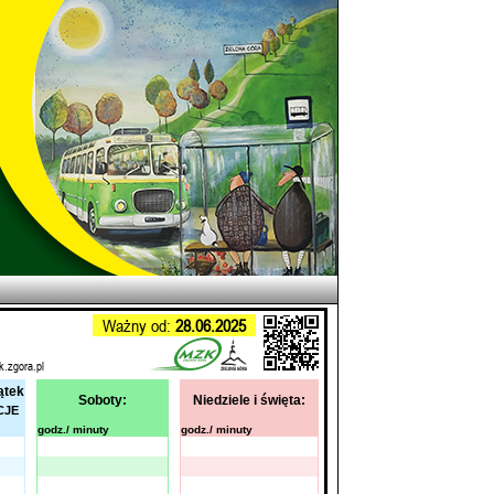
Ważny od:
28.06.2025
k.zgora.pl
ątek
Soboty:
Niedziele i święta:
CJE
godz./ minuty
godz./ minuty