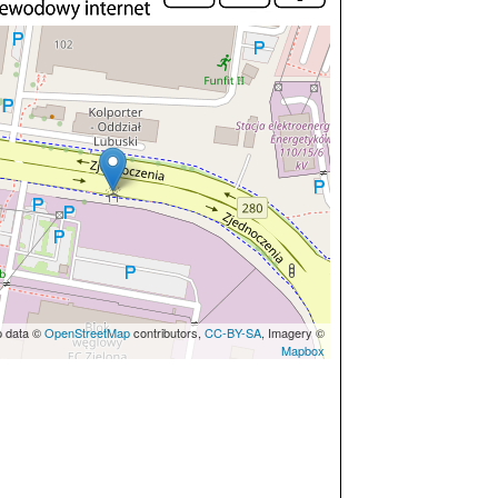
p data ©
OpenStreetMap
contributors,
CC-BY-SA
, Imagery ©
Mapbox