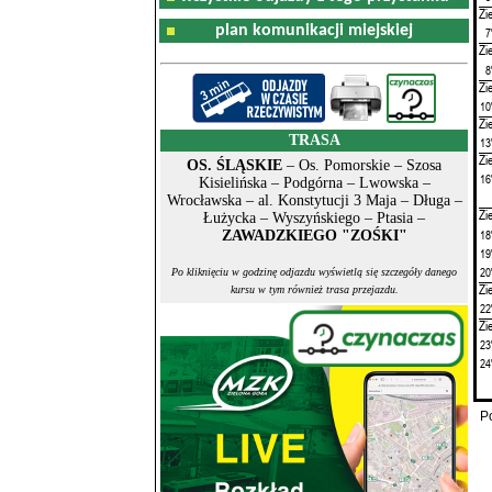
Zi
plan komunikacji miejskiej
7
Zi
8
Zi
10
Zi
TRASA
13
Zi
OS. ŚLĄSKIE
– Os. Pomorskie – Szosa
16
Kisielińska – Podgórna – Lwowska –
Wrocławska – al. Konstytucji 3 Maja – Długa –
Zi
Łużycka – Wyszyńskiego – Ptasia –
18
ZAWADZKIEGO "ZOŚKI"
19
20
Po kliknięciu w godzinę odjazdu wyświetlą się szczegóły danego
Zi
kursu w tym również trasa przejazdu.
22
Zi
23
24
P