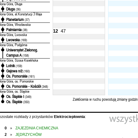
elona Góra, Długa
Długa
'
(36)
elona Góra, al.Konstytucji 3 Maja
Planetarium
'
(37)
elona Góra, Wrocławska
Palmiarnia
'
(38)
12
47
elona Góra, Lwowska
Lwowska
'
(169)
elona Góra, Podgórna
Uniwersytet Zielonog.
'
Campus A
(158)
elona Góra, Szosa Kisielińska
Lotnik
'
(159)
Gajowa n/ż
'
(160)
Os. Pomorskie
'
(161)
elona Góra, os. Pomorskie
Os. Pomorskie - Kościół
'
(348)
elona Góra, os. Śląskie
Os. Śląskie I
'
(349)
Zakłócenia w ruchu powodują zmiany godzin
Os. Śląskie
'
(350)
ozostałe rozkłady z przystanków
Elektrociepłownia
:
0
ZAJEZDNIA CHEMICZNA
»
2
JĘDRZYCHÓW
»