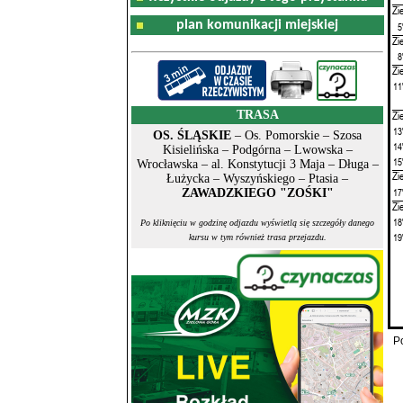
Zi
plan komunikacji miejskiej
5
Zi
8
Zi
11
TRASA
Zi
13
OS. ŚLĄSKIE
– Os. Pomorskie – Szosa
14
Kisielińska – Podgórna – Lwowska –
15
Wrocławska – al. Konstytucji 3 Maja – Długa –
Zi
Łużycka – Wyszyńskiego – Ptasia –
17
ZAWADZKIEGO "ZOŚKI"
Zi
18
Po kliknięciu w godzinę odjazdu wyświetlą się szczegóły danego
19
kursu w tym również trasa przejazdu.
P