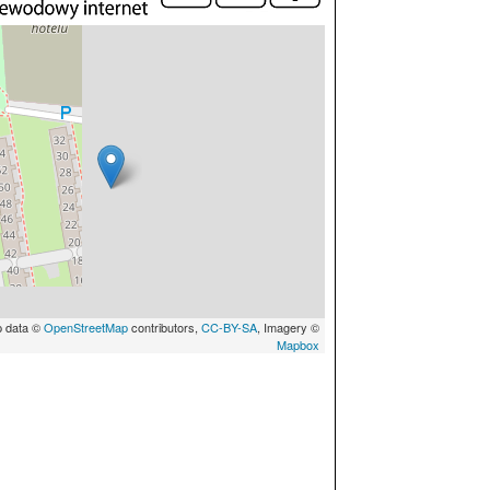
p data ©
OpenStreetMap
contributors,
CC-BY-SA
, Imagery ©
Mapbox