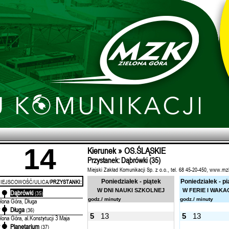
14
Kierunek » OS.ŚLĄSKIE
Przystanek: Dąbrówki (35)
Miejski Zakład Komunikacji Sp. z o.o., tel. 68 45-20-450, www.mz
IEJSCOWOŚĆ/ULICA/
PRZYSTANKI:
Poniedziałek - piątek
Poniedziałek - pi
W DNI NAUKI SZKOLNEJ
W FERIE I WAKA
Dąbrówki
'
(35)
godz./ minuty
godz./ minuty
elona Góra, Długa
Długa
'
(36)
5
13
5
13
elona Góra, al.Konstytucji 3 Maja
Planetarium
'
(37)