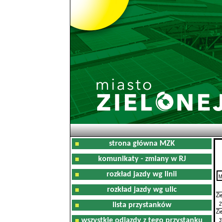
strona główna MZK
komunikaty - zmiany w RJ
rozkład jazdy wg linii
M
0
rozkład jazdy wg ulic
Zi
2
lista przystanków
Zi
3
wszystkie odjazdy z tego przystanku