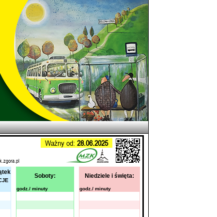
Ważny od:
28.06.2025
k.zgora.pl
ątek
Soboty:
Niedziele i święta:
CJE
godz./ minuty
godz./ minuty