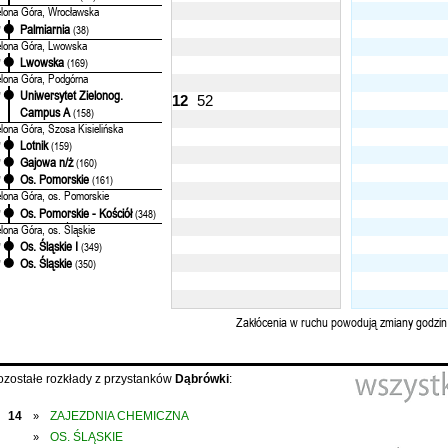
elona Góra, Wrocławska
Palmiarnia
'
(38)
elona Góra, Lwowska
Lwowska
'
(169)
elona Góra, Podgórna
Uniwersytet Zielonog.
'
12
52
Campus A
(158)
elona Góra, Szosa Kisielińska
Lotnik
'
(159)
Gajowa n/ż
'
(160)
Os. Pomorskie
'
(161)
elona Góra, os. Pomorskie
Os. Pomorskie - Kościół
'
(348)
elona Góra, os. Śląskie
Os. Śląskie I
'
(349)
Os. Śląskie
'
(350)
Zakłócenia w ruchu powodują zmiany godzin
ozostałe rozkłady z przystanków
Dąbrówki
:
14
ZAJEZDNIA CHEMICZNA
»
OS. ŚLĄSKIE
»