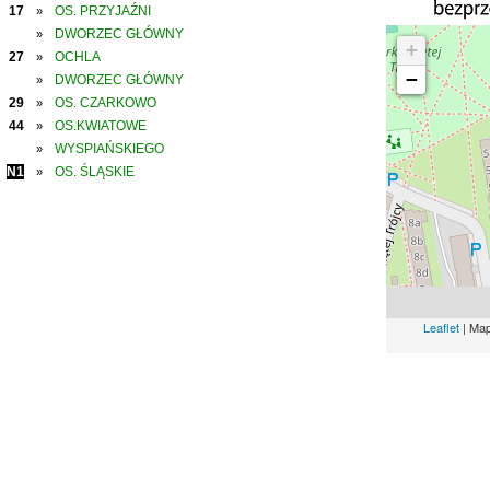
17
OS. PRZYJAŹNI
»
DWORZEC GŁÓWNY
»
+
27
OCHLA
»
−
DWORZEC GŁÓWNY
»
29
OS. CZARKOWO
»
44
OS.KWIATOWE
»
WYSPIAŃSKIEGO
»
N1
OS. ŚLĄSKIE
»
Leaflet
| Ma