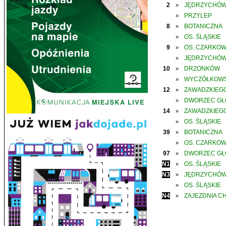
2
JĘDRZYCHÓ
»
PRZYLEP
»
8
BOTANICZNA
»
OS. ŚLĄSKIE
»
9
OS. CZARKO
»
JĘDRZYCHÓ
»
10
DRZONKÓW
»
WYCZÓŁKOWS
»
12
ZAWADZKIEGO
»
DWORZEC G
»
14
ZAWADZKIEGO
»
OS. ŚLĄSKIE
»
39
BOTANICZNA
»
OS. CZARKO
»
97
DWORZEC G
»
N1
OS. ŚLĄSKIE
»
N3
JĘDRZYCHÓ
»
OS. ŚLĄSKIE
»
N4
ZAJEZDNIA C
»