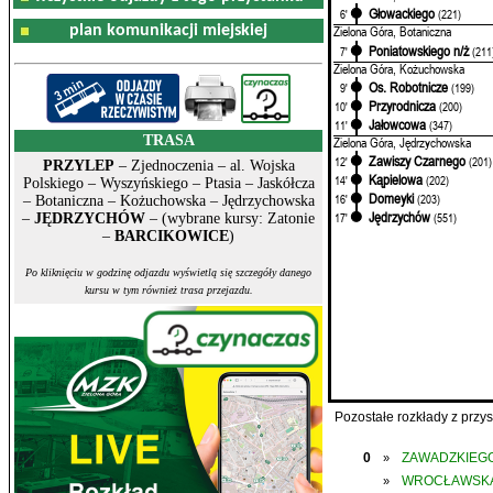
Głowackiego
6'
(221)
plan komunikacji miejskiej
Zielona Góra, Botaniczna
Poniatowskiego n/ż
7'
(211
Zielona Góra, Kożuchowska
Os. Robotnicze
9'
(199)
Przyrodnicza
10'
(200)
Jałowcowa
11'
(347)
TRASA
Zielona Góra, Jędrzychowska
Zawiszy Czarnego
12'
(201)
PRZYLEP
– Zjednoczenia – al. Wojska
Kąpielowa
14'
(202)
Polskiego – Wyszyńskiego – Ptasia – Jaskółcza
Domeyki
16'
(203)
– Botaniczna – Kożuchowska – Jędrzychowska
Jędrzychów
17'
(551)
–
JĘDRZYCHÓW
– (wybrane kursy: Zatonie
–
BARCIKOWICE
)
Po kliknięciu w godzinę odjazdu wyświetlą się szczegóły danego
kursu w tym również trasa przejazdu.
Pozostałe rozkłady z prz
0
ZAWADZKIEGO
»
WROCŁAWSK
»