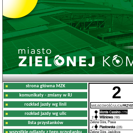
2
strona główna MZK
komunikaty - zmiany w RJ
rozkład jazdy wg linii
MIEJSCOWOŚĆ/ULICA/
PRZYST
Monte Cassino
0'
(179)
rozkład jazdy wg ulic
Wiśniowa
3'
(180)
Zielona Góra, Ptasia
lista przystanków
Piastowska
4'
(225)
Zielona Góra, Jaskółcza
wszystkie odjazdy z tego przystanku