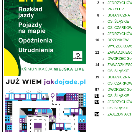
2
JĘDRZYCHÓ
»
PRZYLEP
»
8
BOTANICZNA
»
OS. ŚLĄSKIE
»
9
OS. CZARKO
»
JĘDRZYCHÓ
»
10
DRZONKÓW
»
WYCZÓŁKOWS
»
12
ZAWADZKIEGO
»
DWORZEC G
»
14
ZAWADZKIEGO
»
OS. ŚLĄSKIE
»
39
BOTANICZNA
»
OS. CZARKO
»
97
DWORZEC G
»
N1
OS. ŚLĄSKIE
»
N3
JĘDRZYCHÓ
»
OS. ŚLĄSKIE
»
N4
ZAJEZDNIA C
»