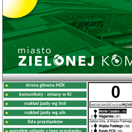
0
strona główna MZK
komunikaty - zmiany w RJ
rozkład jazdy wg linii
MIEJSCOWOŚĆ/ULICA/
PRZYST
Monte Cassino
0'
(186)
rozkład jazdy wg ulic
Węgierska
2'
(187)
Zielona Góra, al.Wojska Polskiego
lista przystanków
Wojska Polskiego
4'
(188)
Rondo PCK
wszystkie odjazdy z tego przystanku
6'
(189)