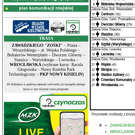
Biblioteka Wojewódzka
8'
plan komunikacji miejskiej
Zielona Góra, Boh. Westerplatte
Centrum
10'
(192)
Zielona Góra, Centr. Przesiadkow
Dworzec Główny
13'
(279)
Zielona Góra, Staszica
Staszica
14'
(280)
TRASA
Zielona Góra, Waryńskiego
Szpital (Waryńskiego)
16'
(
ZAWADZKIEGO "ZOŚKI"
– Ptasia –
Zielona Góra, Lwowska
Wyszyńskiego – al. Wojska Polskiego –
Lwowska
19'
(196)
Bohaterów Westerplatte – Dworzec Główny –
Zielona Góra, Wrocławska
Staszica – Waryńskiego – Lwowska –
Wąska
21'
(40)
WROCŁAWSKA
(wybrane kursy: Racula
Skrajna
22'
(41)
Głogowska – Nowy Kisielin Park
Stadion żużlowy
Technologiczny –
PKP NOWY KISIELIN
)
24'
(42)
Cmentarz Komunalny
25'
(
Wrocławska
27'
(44)
Po kliknięciu w godzinę odjazdu wyświetlą się szczegóły danego
kursu w tym również trasa przejazdu.
Pozostałe rozkłady z prz
0
ZAWADZKIEGO
»
WROCŁAWSK
»