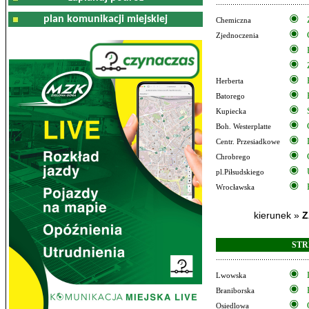
plan komunikacji miejskiej
Chemiczna
Zjednoczenia
Herberta
Batorego
Kupiecka
Boh. Westerplatte
Centr. Przesiadkowe
Chrobrego
pl.Piłsudskiego
Wrocławska
kierunek »
Z
STR
Lwowska
Braniborska
Osiedlowa