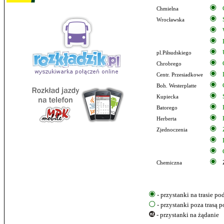
Chmielna
Wrocławska
pl.Piłsudskiego
Chrobrego
Centr. Przesiadkowe
Boh. Westerplatte
Kupiecka
Batorego
Herberta
Zjednoczenia
Chemiczna
- przystanki na trasie p
- przystanki poza trasą 
- przystanki na żądanie