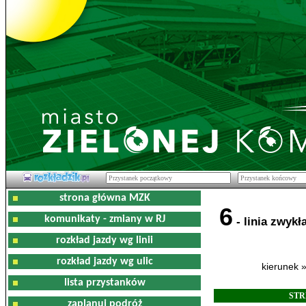
strona główna MZK
6
komunikaty - zmiany w RJ
- linia zwykł
rozkład jazdy wg linii
rozkład jazdy wg ulic
kierunek 
lista przystanków
STR
zaplanuj podróż