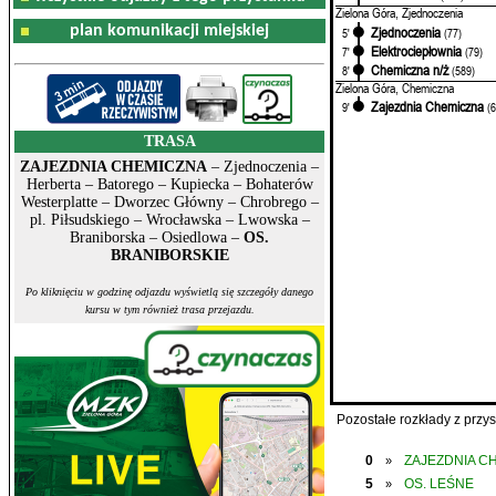
Zielona Góra, Zjednoczenia
plan komunikacji miejskiej
Zjednoczenia
5'
(77)
Elektrociepłownia
7'
(79)
Chemiczna n/ż
8'
(589)
Zielona Góra, Chemiczna
Zajezdnia Chemiczna
9'
(
TRASA
ZAJEZDNIA CHEMICZNA
– Zjednoczenia –
Herberta – Batorego – Kupiecka – Bohaterów
Westerplatte – Dworzec Główny – Chrobrego –
pl. Piłsudskiego – Wrocławska – Lwowska –
Braniborska – Osiedlowa –
OS.
BRANIBORSKIE
Po kliknięciu w godzinę odjazdu wyświetlą się szczegóły danego
kursu w tym również trasa przejazdu.
Pozostałe rozkłady z prz
0
ZAJEZDNIA C
»
5
OS. LEŚNE
»