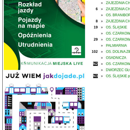
ZAJEZDNIA C
»
6
ZAJEZDNIA C
»
OS. BRANIBO
»
8
ZAJEZDNIA C
»
19
OS. ŚLĄSKIE
»
OS. CZARKO
»
29
OS. CZARKO
»
PALMIARNIA
»
102
OS. DOLINA Z
»
OSADNICZA
»
N2
OS. CZARKO
»
DWORZEC G
»
N3
OS. ŚLĄSKIE p
»