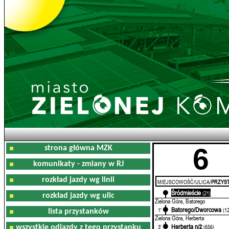
6
strona główna MZK
komunikaty - zmiany w RJ
rozkład jazdy wg linii
MIEJSCOWOŚĆ/ULICA/
PRZYST
Śródmieście
0'
(21)
rozkład jazdy wg ulic
Zielona Góra, Batorego
Batorego/Dworcowa
1'
(1
lista przystanków
Zielona Góra, Herberta
Herberta n/ż
3'
(656)
wszystkie odjazdy z tego przystanku