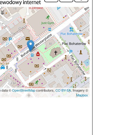
p data ©
OpenStreetMap
contributors,
CC-BY-SA
, Imagery ©
Mapbox