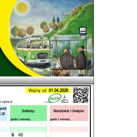
Ważny od:
01.04.2026
k.zgora.pl
ątek
Soboty:
Niedziele i święta:
CJE
godz./ minuty
godz./ minuty
6
48