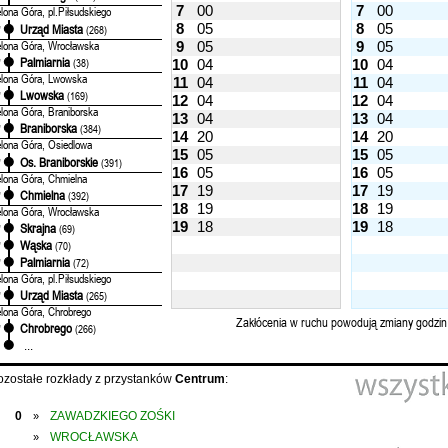
7
00
7
00
elona Góra, pl.Piłsudskiego
8
05
8
05
Urząd Miasta
'
(268)
elona Góra, Wrocławska
9
05
9
05
Palmiarnia
'
(38)
10
04
10
04
elona Góra, Lwowska
11
04
11
04
Lwowska
'
(169)
12
04
12
04
elona Góra, Braniborska
13
04
13
04
Braniborska
'
(384)
14
20
14
20
elona Góra, Osiedlowa
15
05
15
05
Os. Braniborskie
'
(391)
16
05
16
05
elona Góra, Chmielna
17
19
17
19
Chmielna
'
(392)
18
19
18
19
elona Góra, Wrocławska
19
18
19
18
Skrajna
'
(69)
Wąska
'
(70)
Palmiarnia
'
(72)
elona Góra, pl.Piłsudskiego
Urząd Miasta
'
(265)
elona Góra, Chrobrego
Zakłócenia w ruchu powodują zmiany godzin
Chrobrego
'
(266)
...
ozostałe rozkłady z przystanków
Centrum
:
0
ZAWADZKIEGO ZOŚKI
»
WROCŁAWSKA
»