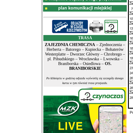
Zi
plan komunikacji miejskiej
7
Zi
10
Zi
13
Zi
TRASA
16
Zi
ZAJEZDNIA CHEMICZNA
– Zjednoczenia –
18
Herberta – Batorego – Kupiecka – Bohaterów
Zi
Westerplatte – Dworzec Główny – Chrobrego –
19
pl. Piłsudskiego – Wrocławska – Lwowska –
Zi
Braniborska – Osiedlowa –
OS.
23
BRANIBORSKIE
24
26
Po kliknięciu w godzinę odjazdu wyświetlą się szczegóły danego
Zi
kursu w tym również trasa przejazdu.
28
Zi
29
P