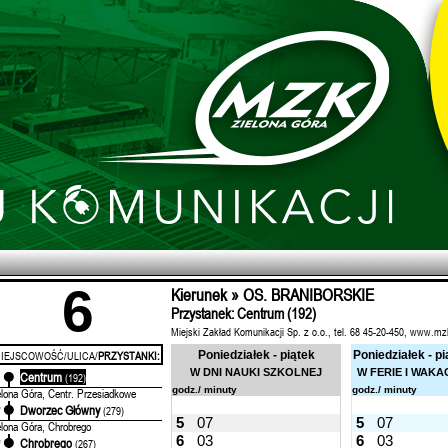
6
Kierunek » OS. BRANIBORSKIE
Przystanek: Centrum (192)
Miejski Zakład Komunikacji Sp. z o.o., tel. 68 45-20-450, www.mz
IEJSCOWOŚĆ/ULICA/
PRZYSTANKI:
Poniedziałek - piątek
Poniedziałek - pi
W DNI NAUKI SZKOLNEJ
W FERIE I WAKA
Centrum
'
(192)
godz./ minuty
godz./ minuty
elona Góra, Centr. Przesiadkowe
Dworzec Główny
'
(279)
5
07
5
07
elona Góra, Chrobrego
6
03
6
03
Chrobrego
'
(267)