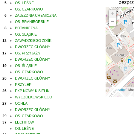
5
OS. LEŚNE
»
OS. CZARKOWO
»
+
6
ZAJEZDNIA CHEMICZNA
»
−
OS. BRANIBORSKIE
»
8
BOTANICZNA
»
OS. ŚLĄSKIE
»
12
ZAWADZKIEGO ZOŚKI
»
DWORZEC GŁÓWNY
»
17
OS. PRZYJAŹNI
»
DWORZEC GŁÓWNY
»
19
OS. ŚLĄSKIE
»
OS. CZARKOWO
»
20
DWORZEC GŁÓWNY
»
PRZYLEP
»
Leaflet
| Ma
26
PKP NOWY KISIELIN
»
WYCZÓŁKOWSKIEGO
»
27
OCHLA
»
DWORZEC GŁÓWNY
»
29
OS. CZARKOWO
»
37
LECHITÓW
»
OS. LEŚNE
»