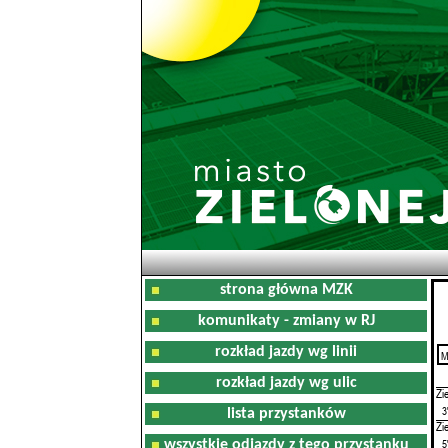
strona główna MZK
komunikaty - zmiany w RJ
rozkład jazdy wg linii
M
0
rozkład jazdy wg ulic
Zi
3
lista przystanków
Zi
5
wszystkie odjazdy z tego przystanku