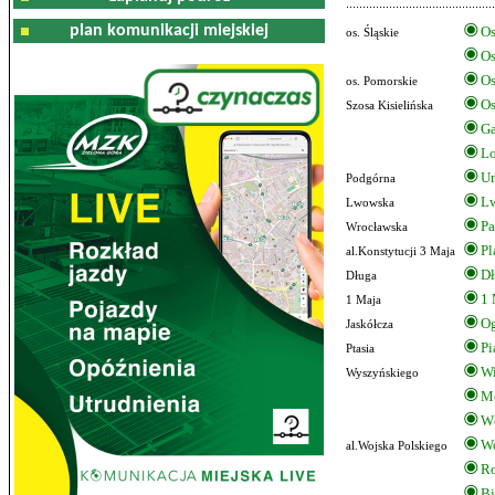
plan komunikacji miejskiej
Os
os. Śląskie
Os
Os
os. Pomorskie
Os
Szosa Kisielińska
G
Lo
Un
Podgórna
L
Lwowska
Pa
Wrocławska
Pl
al.Konstytucji 3 Maja
Dł
Długa
1 
1 Maja
O
Jaskółcza
Pi
Ptasia
Wi
Wyszyńskiego
Mo
Wę
Wo
al.Wojska Polskiego
R
Bi