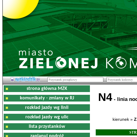
strona główna MZK
N4
komunikaty - zmiany w RJ
- linia no
rozkład jazdy wg linii
rozkład jazdy wg ulic
kierunek »
Z
lista przystanków
STR
zaplanuj podróż