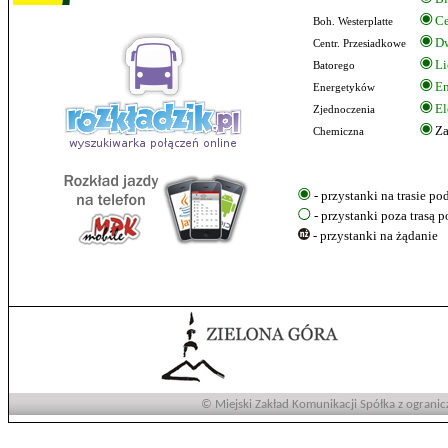
Ce
Boh. Westerplatte
Dw
Centr. Przesiadkowe
Li
Batorego
En
Energetyków
El
Zjednoczenia
Za
Chemiczna
- przystanki na trasie p
- przystanki poza trasą 
- przystanki na żądanie
© Miejski Zakład Komunikacji Spółka z ogranic