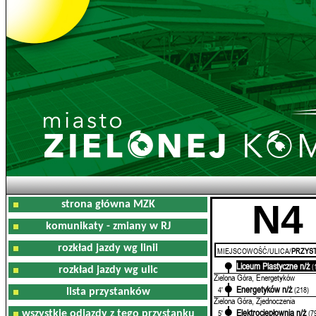
N4
strona główna MZK
komunikaty - zmiany w RJ
rozkład jazdy wg linii
MIEJSCOWOŚĆ/ULICA/
PRZYST
Liceum Plastyczne n/ż
0'
(
rozkład jazdy wg ulic
Zielona Góra, Energetyków
Energetyków n/ż
4'
(218)
lista przystanków
Zielona Góra, Zjednoczenia
Elektrociepłownia n/ż
5'
(7
wszystkie odjazdy z tego przystanku