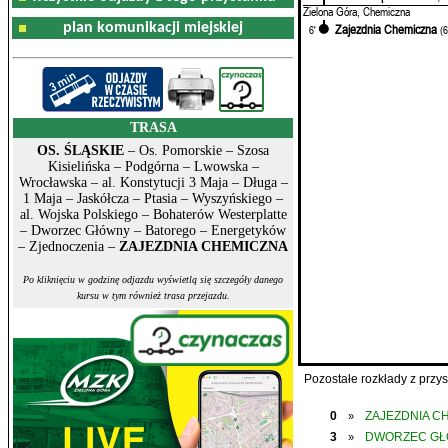
Zielona Góra, Chemiczna
plan komunikacji miejskiej
Zajezdnia Chemiczna
6'
(
TRASA
OS. ŚLĄSKIE
– Os. Pomorskie – Szosa
Kisielińska – Podgórna – Lwowska –
Wrocławska – al. Konstytucji 3 Maja – Długa –
1 Maja – Jaskółcza – Ptasia – Wyszyńskiego –
al. Wojska Polskiego – Bohaterów Westerplatte
– Dworzec Główny – Batorego – Energetyków
– Zjednoczenia –
ZAJEZDNIA CHEMICZNA
Po kliknięciu w godzinę odjazdu wyświetlą się szczegóły danego
kursu w tym również trasa przejazdu.
Pozostałe rozkłady z prz
0
ZAJEZDNIA C
»
3
DWORZEC G
»