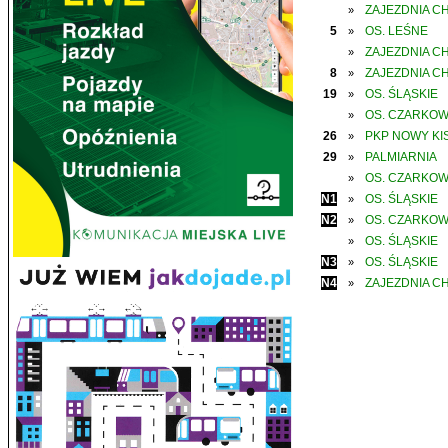
ZAJEZDNIA C
»
5
OS. LEŚNE
»
ZAJEZDNIA C
»
8
ZAJEZDNIA C
»
19
OS. ŚLĄSKIE
»
OS. CZARKO
»
26
PKP NOWY KIS
»
29
PALMIARNIA
»
OS. CZARKO
»
N1
OS. ŚLĄSKIE
»
N2
OS. CZARKO
»
OS. ŚLĄSKIE
»
N3
OS. ŚLĄSKIE
»
N4
ZAJEZDNIA C
»