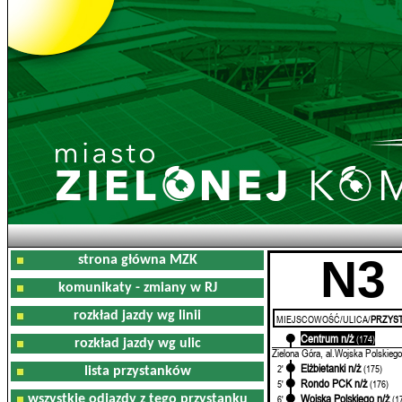
N3
strona główna MZK
komunikaty - zmiany w RJ
rozkład jazdy wg linii
MIEJSCOWOŚĆ/ULICA/
PRZYST
Centrum n/ż
0'
(174)
rozkład jazdy wg ulic
Zielona Góra, al.Wojska Polskiego
Elżbietanki n/ż
2'
(175)
lista przystanków
Rondo PCK n/ż
5'
(176)
Wojska Polskiego n/ż
wszystkie odjazdy z tego przystanku
6'
(1