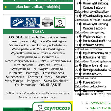
Uniwersytet Zielonog.
8'
plan komunikacji miejskiej
Campus B n/ż
(263)
Zielona Góra, Wyczółkowskiego
Wyczółkowskiego n/ż
10'
(3
Zielona Góra, al.Wojska Polskiego
Uniwersytet Zielonog.
12'
Campus B n/ż
(261)
TRASA
Zielona Góra, Wyszyńskiego
Węgierska n/ż
14'
(178)
OS. ŚLĄSKIE
– Os. Pomorskie – Szosa
Monte Cassino n/ż
16'
(179)
Kisielińska – Podgórna – Waryńskiego –
Wiśniowa n/ż
19'
(180)
Staszica – Dworzec Główny – Bohaterów
Zielona Góra, Botaniczna
Westerplatte – al. Wojska Polskiego –
Ogród Botaniczny n/ż
Wyczółkowskiego – Prosta – Zacisze –
22'
(2
Wyszyńskiego – Botaniczna –
Botaniczna n/ż
23'
(223)
Nowojędrzychowska – Funka – Jędrzychowska
Zielona Góra, Nowojędrzychowsk
– Kożuchowska – Jaskółcza – Ptasia –
Diamentowa n/ż
25'
(447)
Wyszyńskiego – al. Wojska Polskiego –
Nowojędrzychowska n/
26'
Kupiecka – Batorego – Trasa Północna –
Wronia n/ż
27'
(422)
Sulechowska – Dworzec Główny – Staszica –
Zielona Góra, Funka
Waryńskiego – Podgórna – Szosa Kisielińska –
Funka n/ż
28'
(650)
Os. Pomorskie –
OS. ŚLĄSKIE
Zielona Góra, Jędrzychowska
Kąpielowa n/ż
28'
(206)
Po kliknięciu w godzinę odjazdu wyświetlą się szczegóły danego
Pozostałe rozkłady z prz
...
kursu w tym również trasa przejazdu.
0
ZAWADZKIEGO
»
WROCŁAWSK
»