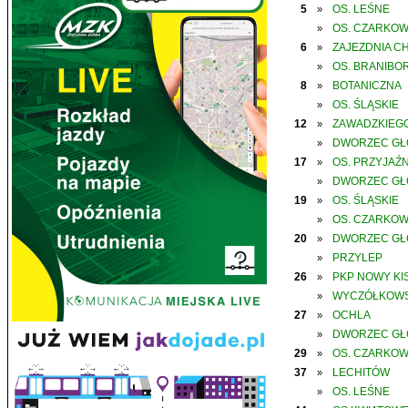
5
OS. LEŚNE
»
OS. CZARKO
»
6
ZAJEZDNIA C
»
OS. BRANIBO
»
8
BOTANICZNA
»
OS. ŚLĄSKIE
»
12
ZAWADZKIEGO
»
DWORZEC G
»
17
OS. PRZYJAŹN
»
DWORZEC G
»
19
OS. ŚLĄSKIE
»
OS. CZARKO
»
20
DWORZEC G
»
PRZYLEP
»
26
PKP NOWY KIS
»
WYCZÓŁKOWS
»
27
OCHLA
»
DWORZEC G
»
29
OS. CZARKO
»
37
LECHITÓW
»
OS. LEŚNE
»