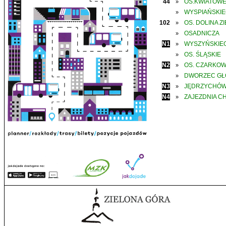
44
OS.KWIATOW
»
WYSPIAŃSKI
»
102
OS. DOLINA Z
»
OSADNICZA
»
N1
WYSZYŃSKIE
»
OS. ŚLĄSKIE
»
N2
OS. CZARKO
»
DWORZEC G
»
N3
JĘDRZYCHÓ
»
N4
ZAJEZDNIA C
»