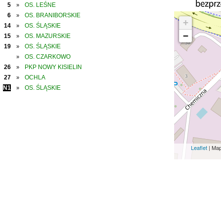
5
OS. LEŚNE
»
6
OS. BRANIBORSKIE
»
+
14
OS. ŚLĄSKIE
»
−
15
OS. MAZURSKIE
»
19
OS. ŚLĄSKIE
»
OS. CZARKOWO
»
26
PKP NOWY KISIELIN
»
27
OCHLA
»
N1
OS. ŚLĄSKIE
»
Leaflet
| Ma