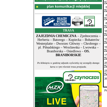
Zi
plan komunikacji miejskiej
5
Zi
6
Zi
8
Zi
TRASA
10
Zi
ZAJEZDNIA CHEMICZNA
– Zjednoczenia –
13
Herberta – Batorego – Kupiecka – Bohaterów
Zi
Westerplatte – Dworzec Główny – Chrobrego –
15
pl. Piłsudskiego – Wrocławska – Lwowska –
Zi
Braniborska – Osiedlowa –
OS.
17
BRANIBORSKIE
Zi
20
Po kliknięciu w godzinę odjazdu wyświetlą się szczegóły danego
Zi
kursu w tym również trasa przejazdu.
23
Zi
26
P