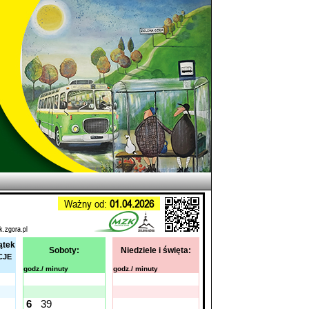
Ważny od:
01.04.2026
k.zgora.pl
ątek
Soboty:
Niedziele i święta:
CJE
godz./ minuty
godz./ minuty
6
39