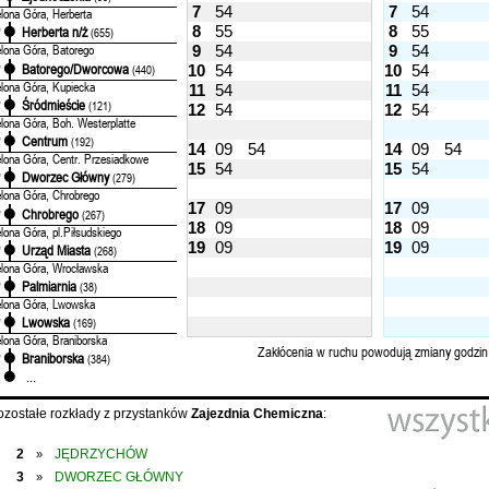
7
54
7
54
elona Góra, Herberta
8
55
8
55
Herberta n/ż
'
(655)
elona Góra, Batorego
9
54
9
54
Batorego/Dworcowa
'
(440)
10
54
10
54
elona Góra, Kupiecka
11
54
11
54
Śródmieście
'
(121)
12
54
12
54
elona Góra, Boh. Westerplatte
Centrum
'
(192)
14
09
54
14
09
54
elona Góra, Centr. Przesiadkowe
15
54
15
54
Dworzec Główny
'
(279)
elona Góra, Chrobrego
17
09
17
09
Chrobrego
'
(267)
18
09
18
09
elona Góra, pl.Piłsudskiego
19
09
19
09
Urząd Miasta
'
(268)
elona Góra, Wrocławska
Palmiarnia
'
(38)
elona Góra, Lwowska
Lwowska
'
(169)
elona Góra, Braniborska
Zakłócenia w ruchu powodują zmiany godzin
Braniborska
'
(384)
...
ozostałe rozkłady z przystanków
Zajezdnia Chemiczna
:
2
JĘDRZYCHÓW
»
3
DWORZEC GŁÓWNY
»