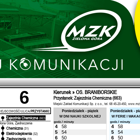
6
Kierunek » OS. BRANIBORSKIE
Przystanek: Zajezdnia Chemiczna (663)
Miejski Zakład Komunikacji Sp. z o.o., tel. 68 45-20-450, www.mz
IEJSCOWOŚĆ/ULICA/
PRZYSTANKI:
Poniedziałek - piątek
Poniedziałek - pi
W DNI NAUKI SZKOLNEJ
W FERIE I WAKA
Zajezdnia Chemiczna
'
(663)
godz./ minuty
godz./ minuty
elona Góra, Zjednoczenia
4
58
4
58
Chemiczna
'
(31)
5
54
5
54
Elektrociepłownia
'
(32)
6
50
6
50
Zjednoczenia
'
(33)