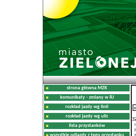
strona główna MZK
komunikaty - zmiany w RJ
rozkład jazdy wg linii
M
0
rozkład jazdy wg ulic
Zi
1
lista przystanków
2
wszystkie odjazdy z tego przystanku
3