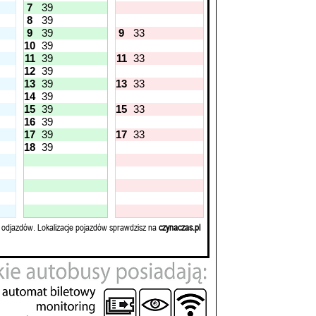
7
39
8
39
9
39
9
33
10
39
11
39
11
33
12
39
13
39
13
33
14
39
15
39
15
33
16
39
17
39
17
33
18
39
 odjazdów. Lokalizacje pojazdów sprawdzisz na
czynaczas.pl