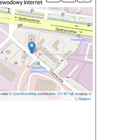
p data ©
OpenStreetMap
contributors,
CC-BY-SA
, Imagery ©
Mapbox