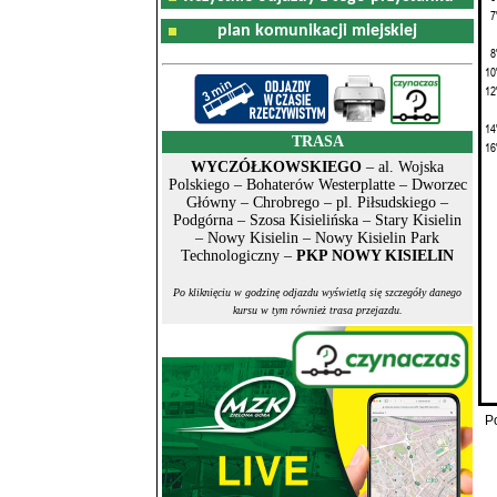
7
plan komunikacji miejskiej
8
10
12
14
TRASA
16
WYCZÓŁKOWSKIEGO
– al. Wojska
Polskiego – Bohaterów Westerplatte – Dworzec
Główny – Chrobrego – pl. Piłsudskiego –
Podgórna – Szosa Kisielińska – Stary Kisielin
– Nowy Kisielin – Nowy Kisielin Park
Technologiczny –
PKP NOWY KISIELIN
Po kliknięciu w godzinę odjazdu wyświetlą się szczegóły danego
kursu w tym również trasa przejazdu.
P