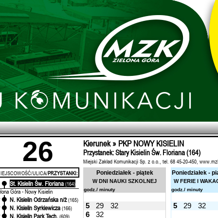
26
Kierunek » PKP NOWY KISIELIN
Przystanek: Stary Kisielin Św. Floriana (164)
Miejski Zakład Komunikacji Sp. z o.o., tel. 68 45-20-450, www.mz
IEJSCOWOŚĆ/ULICA/
PRZYSTANKI:
Poniedziałek - piątek
Poniedziałek - pi
W DNI NAUKI SZKOLNEJ
W FERIE I WAKA
St. Kisielin Św. Floriana
'
(164)
godz./ minuty
godz./ minuty
elona Góra - Nowy Kisielin
N. Kisielin Odrzańska n/ż
'
(165)
5
29
32
5
29
32
N. Kisielin Syrkiewicza
'
(166)
6
32
N. Kisielin Park Tech.
'
(609)