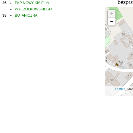
26
PKP NOWY KISIELIN
»
WYCZÓŁKOWSKIEGO
»
+
38
BOTANICZNA
»
−
Leaflet
| Ma