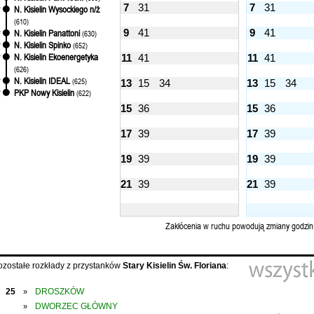
7
31
7
31
N. Kisielin Wysockiego n/ż
'
(610)
9
41
9
41
N. Kisielin Panattoni
'
(630)
N. Kisielin Spinko
'
(652)
N. Kisielin Ekoenergetyka
11
41
11
41
'
(626)
N. Kisielin IDEAL
'
(625)
13
15
34
13
15
34
PKP Nowy Kisielin
'
(622)
15
36
15
36
17
39
17
39
19
39
19
39
21
39
21
39
Zakłócenia w ruchu powodują zmiany godzin
ozostałe rozkłady z przystanków
Stary Kisielin Św. Floriana
:
25
DROSZKÓW
»
DWORZEC GŁÓWNY
»