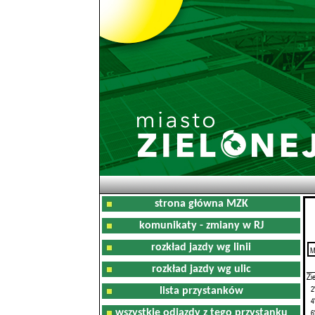
strona główna MZK
komunikaty - zmiany w RJ
rozkład jazdy wg linii
M
0
rozkład jazdy wg ulic
Zi
2
lista przystanków
4
wszystkie odjazdy z tego przystanku
6