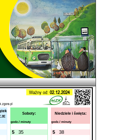
Ważny od:
02.12.2024
k.zgora.pl
ątek
Soboty:
Niedziele i święta:
CJE
godz./ minuty
godz./ minuty
5
35
5
38