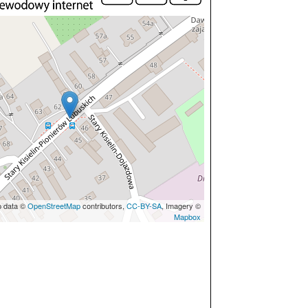
p data ©
OpenStreetMap
contributors,
CC-BY-SA
, Imagery ©
Mapbox