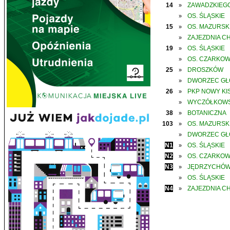
14
ZAWADZKIEGO
»
OS. ŚLĄSKIE
»
15
OS. MAZURSK
»
ZAJEZDNIA C
»
19
OS. ŚLĄSKIE
»
OS. CZARKO
»
25
DROSZKÓW
»
DWORZEC G
»
26
PKP NOWY KIS
»
WYCZÓŁKOWS
»
38
BOTANICZNA
»
103
OS. MAZURSK
»
DWORZEC G
»
N1
OS. ŚLĄSKIE
»
N2
OS. CZARKO
»
N3
JĘDRZYCHÓ
»
OS. ŚLĄSKIE
»
N4
ZAJEZDNIA C
»