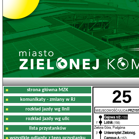
25
strona główna MZK
komunikaty - zmiany w RJ
rozkład jazdy wg linii
MIEJSCOWOŚĆ/ULICA/
PRZYST
Gajowa n/ż
0'
(155)
rozkład jazdy wg ulic
Lotnik
1'
(156)
Zielona Góra, Podgórna
lista przystanków
Uniwersytet Zielonog.
3'
Campus A
wszystkie odjazdy z tego przystanku
(157)