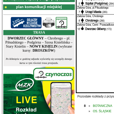
Szpital (Podgórna)
5'
(264
plan komunikacji miejskiej
Zielona Góra, pl.Piłsudskiego
Urząd Miasta
7'
(265)
Zielona Góra, Chrobrego
Chrobrego
8'
(266)
Zielona Góra, Centr. Przesiadkow
Dworzec Główny
10'
(172)
TRASA
DWORZEC GŁÓWNY
– Chrobrego – pl.
Piłsudskiego – Podgórna – Szosa Kisielińska –
Stary Kisielin –
NOWY KISIELIN
(wybrane
kursy:
DROSZKÓW
)
Po kliknięciu w godzinę odjazdu wyświetlą się szczegóły danego
kursu w tym również trasa przejazdu.
Pozostałe rozkłady z prz
8
BOTANICZNA
»
OS. ŚLĄSKIE
»