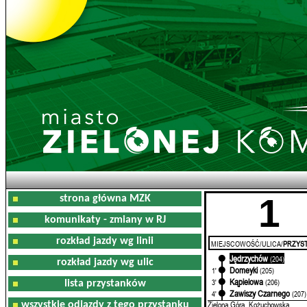
1
strona główna MZK
komunikaty - zmiany w RJ
rozkład jazdy wg linii
MIEJSCOWOŚĆ/ULICA/
PRZYST
Jędrzychów
0'
(204)
rozkład jazdy wg ulic
Domeyki
1'
(205)
Kąpielowa
3'
(206)
lista przystanków
Zawiszy Czarnego
4'
(207)
Zielona Góra, Kożuchowska
wszystkie odjazdy z tego przystanku