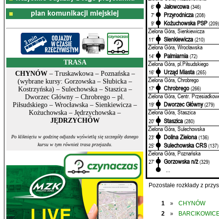
Jałowcowa
6'
(346)
plan komunikacji miejskiej
Przyrodnicza
7'
(208)
Kożuchowska PSP
9'
(209
Zielona Góra, Sienkiewicza
Sienkiewicza
11'
(210)
Zielona Góra, Wrocławska
Palmiarnia
14'
(72)
TRASA
Zielona Góra, pl.Piłsudskiego
Urząd Miasta
16'
(265)
CHYNÓW
– Truskawkowa – Poznańska –
Zielona Góra, Chrobrego
(wybrane kursy: Gorzowska – Słubicka –
Chrobrego
17'
(266)
Kostrzyńska) – Sulechowska – Staszica –
Zielona Góra, Centr. Przesiadkow
Dworzec Główny – Chrobrego – pl.
Dworzec Główny
19'
(279)
Piłsudskiego – Wrocławska – Sienkiewicza –
Zielona Góra, Staszica
Kożuchowska – Jędrzychowska –
Staszica
JĘDRZYCHÓW
20'
(280)
Zielona Góra, Sulechowska
Dolina Zielona
23'
(136)
Po kliknięciu w godzinę odjazdu wyświetlą się szczegóły danego
Sulechowska CRS
25'
(137)
kursu w tym również trasa przejazdu.
Zielona Góra, Poznańska
Gorzowska n/ż
27'
(329)
...
Pozostałe rozkłady z prz
1
CHYNÓW
»
2
BARCIKOWIC
»