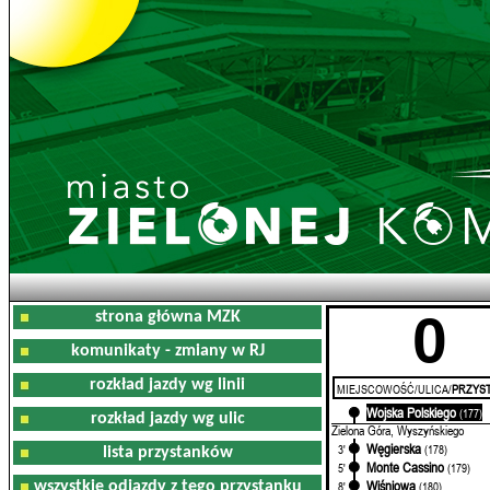
0
strona główna MZK
komunikaty - zmiany w RJ
rozkład jazdy wg linii
MIEJSCOWOŚĆ/ULICA/
PRZYST
Wojska Polskiego
0'
(177)
rozkład jazdy wg ulic
Zielona Góra, Wyszyńskiego
Węgierska
3'
(178)
lista przystanków
Monte Cassino
5'
(179)
Wiśniowa
wszystkie odjazdy z tego przystanku
8'
(180)