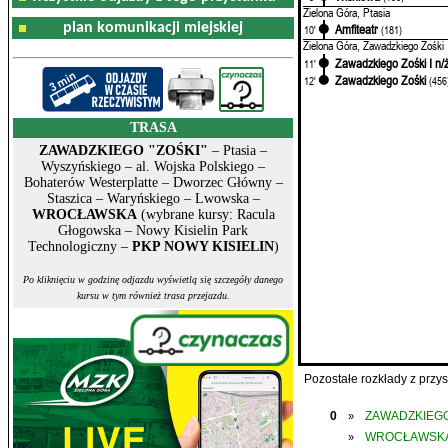
Zielona Góra, Ptasia
plan komunikacji miejskiej
Amfiteatr
10'
(181)
Zielona Góra, Zawadzkiego Zośki
Zawadzkiego Zośki I n/
11'
Zawadzkiego Zośki
12'
(456
TRASA
ZAWADZKIEGO "ZOŚKI"
– Ptasia –
Wyszyńskiego – al. Wojska Polskiego –
Bohaterów Westerplatte – Dworzec Główny –
Staszica – Waryńskiego – Lwowska –
WROCŁAWSKA
(wybrane kursy: Racula
Głogowska – Nowy Kisielin Park
Technologiczny –
PKP NOWY KISIELIN
)
Po kliknięciu w godzinę odjazdu wyświetlą się szczegóły danego
kursu w tym również trasa przejazdu.
Pozostałe rozkłady z prz
0
ZAWADZKIEGO
»
WROCŁAWSK
»