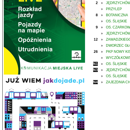
2
JĘDRZYCHÓ
»
PRZYLEP
»
8
BOTANICZNA
»
OS. ŚLĄSKIE
»
9
OS. CZARKO
»
JĘDRZYCHÓ
»
12
ZAWADZKIEGO
»
DWORZEC G
»
26
PKP NOWY KIS
»
WYCZÓŁKOWS
»
N1
OS. ŚLĄSKIE
»
N3
JĘDRZYCHÓ
»
OS. ŚLĄSKIE
»
N4
ZAJEZDNIA C
»