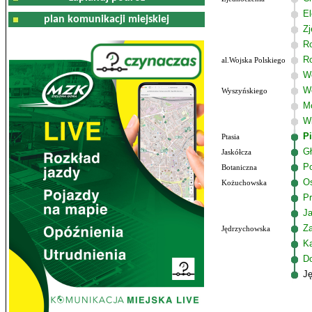
El
plan komunikacji miejskiej
Zj
R
R
al.Wojska Polskiego
Wo
W
Wyszyńskiego
M
W
P
Ptasia
G
Jaskółcza
Po
Botaniczna
Os
Kożuchowska
Pr
J
Z
Jędrzychowska
K
D
J