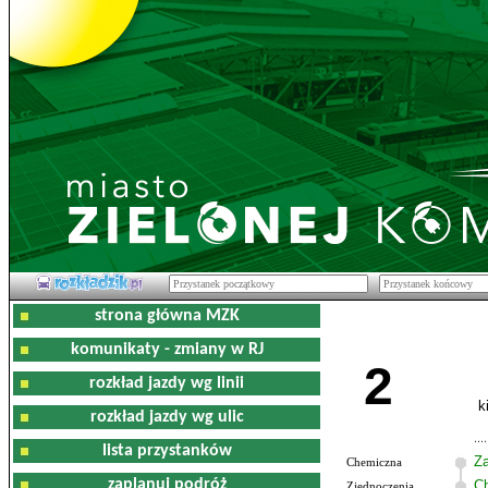
strona główna MZK
komunikaty - zmiany w RJ
2
rozkład jazdy wg linii
k
rozkład jazdy wg ulic
lista przystanków
Z
Chemiczna
zaplanuj podróż
C
Zjednoczenia