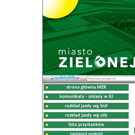
strona główna MZK
komunikaty - zmiany w RJ
rozkład jazdy wg linii
rozkład jazdy wg ulic
lista przystanków
zaplanuj podróż