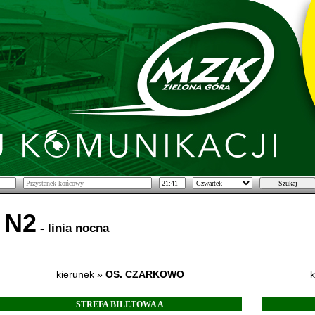
N2
- linia nocna
kierunek »
OS. CZARKOWO
k
STREFA BILETOWA A