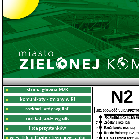
N2
strona główna MZK
komunikaty - zmiany w RJ
rozkład jazdy wg linii
MIEJSCOWOŚĆ/ULICA/
PRZYST
Liceum Plastyczne n/ż
0'
(
rozkład jazdy wg ulic
Źródlana n/ż
2'
(124)
Rzeźniczaka n/ż
3'
(125)
lista przystanków
Rondo Batorego n/ż
5'
(39
wszystkie odjazdy z tego przystanku
Os. Na Olimpie n/ż
6'
(128)