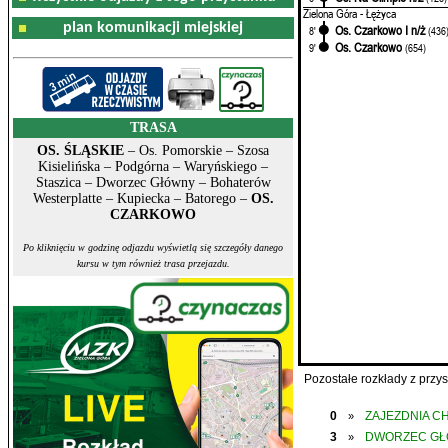
Zielona Góra - Łężyca
plan komunikacji miejskiej
Os. Czarkowo I n/ż
8'
(436
Os. Czarkowo
9'
(654)
TRASA
OS. ŚLĄSKIE
– Os. Pomorskie – Szosa
Kisielińska – Podgórna – Waryńskiego –
Staszica – Dworzec Główny – Bohaterów
Westerplatte – Kupiecka – Batorego –
OS.
CZARKOWO
Po kliknięciu w godzinę odjazdu wyświetlą się szczegóły danego
kursu w tym również trasa przejazdu.
Pozostałe rozkłady z prz
0
ZAJEZDNIA C
»
3
DWORZEC G
»