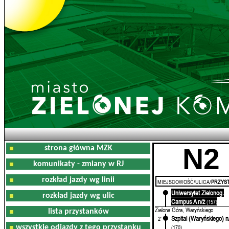
N2
strona główna MZK
komunikaty - zmiany w RJ
rozkład jazdy wg linii
MIEJSCOWOŚĆ/ULICA/
PRZYST
Uniwersytet Zielonog.
0'
rozkład jazdy wg ulic
Campus A n/ż
(157)
Zielona Góra, Waryńskiego
lista przystanków
Szpital (Waryńskiego) n
2'
wszystkie odjazdy z tego przystanku
(170)