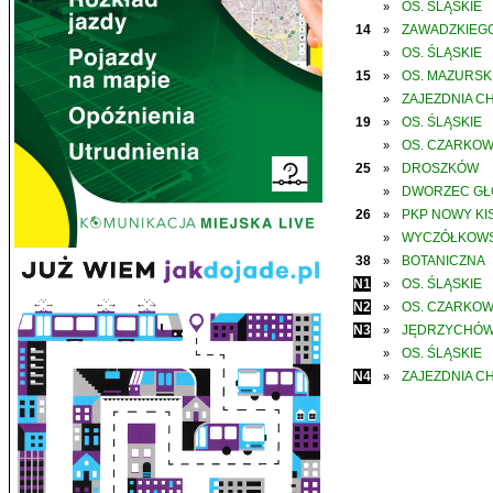
OS. ŚLĄSKIE
»
14
ZAWADZKIEGO
»
OS. ŚLĄSKIE
»
15
OS. MAZURSK
»
ZAJEZDNIA C
»
19
OS. ŚLĄSKIE
»
OS. CZARKO
»
25
DROSZKÓW
»
DWORZEC G
»
26
PKP NOWY KIS
»
WYCZÓŁKOWS
»
38
BOTANICZNA
»
N1
OS. ŚLĄSKIE
»
N2
OS. CZARKO
»
N3
JĘDRZYCHÓ
»
OS. ŚLĄSKIE
»
N4
ZAJEZDNIA C
»