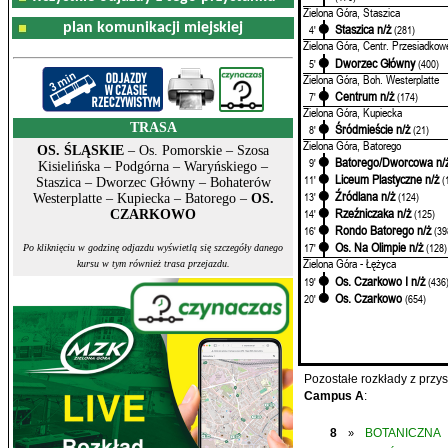
Zielona Góra, Staszica
plan komunikacji miejskiej
Staszica n/ż
4'
(281)
Zielona Góra, Centr. Przesiadkow
Dworzec Główny
5'
(400)
Zielona Góra, Boh. Westerplatte
Centrum n/ż
7'
(174)
Zielona Góra, Kupiecka
TRASA
Śródmieście n/ż
8'
(21)
Zielona Góra, Batorego
OS. ŚLĄSKIE
– Os. Pomorskie – Szosa
Batorego/Dworcowa n/
9'
Kisielińska – Podgórna – Waryńskiego –
Liceum Plastyczne n/ż
11'
(
Staszica – Dworzec Główny – Bohaterów
Źródlana n/ż
13'
(124)
Westerplatte – Kupiecka – Batorego –
OS.
Rzeźniczaka n/ż
14'
(125)
CZARKOWO
Rondo Batorego n/ż
16'
(39
Os. Na Olimpie n/ż
17'
(128)
Po kliknięciu w godzinę odjazdu wyświetlą się szczegóły danego
Zielona Góra - Łężyca
kursu w tym również trasa przejazdu.
Os. Czarkowo I n/ż
19'
(436
Os. Czarkowo
20'
(654)
Pozostałe rozkłady z prz
Campus A
:
8
BOTANICZNA
»