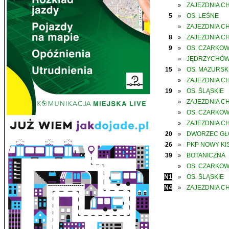
ZAJEZDNIA C
»
5
OS. LEŚNE
»
ZAJEZDNIA C
»
8
ZAJEZDNIA C
»
9
OS. CZARKO
»
JĘDRZYCHÓ
»
15
OS. MAZURSK
»
ZAJEZDNIA C
»
19
OS. ŚLĄSKIE
»
ZAJEZDNIA C
»
OS. CZARKO
»
ZAJEZDNIA C
»
20
DWORZEC G
»
26
PKP NOWY KIS
»
39
BOTANICZNA
»
OS. CZARKO
»
N1
OS. ŚLĄSKIE
»
N4
ZAJEZDNIA C
»