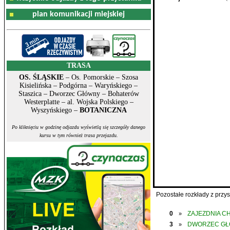
plan komunikacji miejskiej
TRASA
OS. ŚLĄSKIE
– Os. Pomorskie – Szosa
Kisielińska – Podgórna – Waryńskiego –
Staszica – Dworzec Główny – Bohaterów
Westerplatte – al. Wojska Polskiego –
Wyszyńskiego –
BOTANICZNA
Po kliknięciu w godzinę odjazdu wyświetlą się szczegóły danego
kursu w tym również trasa przejazdu.
Pozostałe rozkłady z prz
0
ZAJEZDNIA C
»
3
DWORZEC G
»