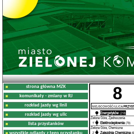
8
strona główna MZK
komunikaty - zmiany w RJ
rozkład jazdy wg linii
MIEJSCOWOŚĆ/ULICA/
PRZYST
Energetyków
0'
(218)
rozkład jazdy wg ulic
Zielona Góra, Zjednoczenia
Elektrociepłownia
1'
(79)
lista przystanków
Zielona Góra, Chemiczna
Zajezdnia Chemiczna
2'
(
wszystkie odjazdy z tego przystanku