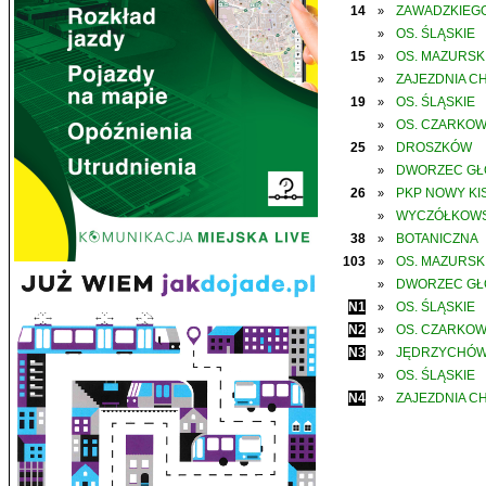
14
ZAWADZKIEGO
»
OS. ŚLĄSKIE
»
15
OS. MAZURSK
»
ZAJEZDNIA C
»
19
OS. ŚLĄSKIE
»
OS. CZARKO
»
25
DROSZKÓW
»
DWORZEC G
»
26
PKP NOWY KIS
»
WYCZÓŁKOWS
»
38
BOTANICZNA
»
103
OS. MAZURSK
»
DWORZEC G
»
N1
OS. ŚLĄSKIE
»
N2
OS. CZARKO
»
N3
JĘDRZYCHÓ
»
OS. ŚLĄSKIE
»
N4
ZAJEZDNIA C
»