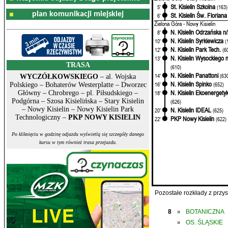
St. Kisielin Szkolna
5'
(163)
plan komunikacji miejskiej
St. Kisielin Św. Floriana
6'
Zielona Góra - Nowy Kisielin
N. Kisielin Odrzańska n/
8'
N. Kisielin Syrkiewicza
10'
(
N. Kisielin Park Tech.
12'
(6
N. Kisielin Wysockiego n
13'
TRASA
(610)
N. Kisielin Panattoni
14'
(63
WYCZÓŁKOWSKIEGO
– al. Wojska
N. Kisielin Spinko
16'
(652)
Polskiego – Bohaterów Westerplatte – Dworzec
N. Kisielin Ekoenergety
Główny – Chrobrego – pl. Piłsudskiego –
18'
Podgórna – Szosa Kisielińska – Stary Kisielin
(626)
– Nowy Kisielin – Nowy Kisielin Park
N. Kisielin IDEAL
20'
(625)
Technologiczny –
PKP NOWY KISIELIN
PKP Nowy Kisielin
22'
(622)
Po kliknięciu w godzinę odjazdu wyświetlą się szczegóły danego
kursu w tym również trasa przejazdu.
Pozostałe rozkłady z prz
8
BOTANICZNA
»
OS. ŚLĄSKIE
»