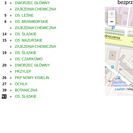
3
DWORZEC GŁÓWNY
»
ZAJEZDNIA CHEMICZNA
»
+
5
OS. LEŚNE
»
−
6
OS. BRANIBORSKIE
»
ZAJEZDNIA CHEMICZNA
»
14
OS. ŚLĄSKIE
»
15
OS. MAZURSKIE
»
ZAJEZDNIA CHEMICZNA
»
19
OS. ŚLĄSKIE
»
OS. CZARKOWO
»
20
DWORZEC GŁÓWNY
»
PRZYLEP
»
26
PKP NOWY KISIELIN
»
27
OCHLA
»
Leaflet
| Ma
39
BOTANICZNA
»
N1
OS. ŚLĄSKIE
»