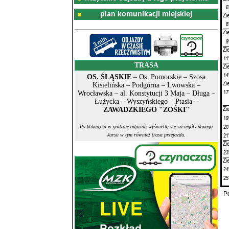
6
plan komunikacji miejskiej
Zi
8
Zi
9
Zi
11
TRASA
Zi
14
OS. ŚLĄSKIE
– Os. Pomorskie – Szosa
Zi
Kisielińska – Podgórna – Lwowska –
17
Wrocławska – al. Konstytucji 3 Maja – Długa –
Łużycka – Wyszyńskiego – Ptasia –
Zi
ZAWADZKIEGO "ZOŚKI"
19
20
Po kliknięciu w godzinę odjazdu wyświetlą się szczegóły danego
21
kursu w tym również trasa przejazdu.
Zi
23
Zi
24
25
P