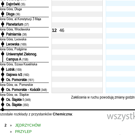
Dąbrówki
'
(35)
elona Góra, Długa
Długa
'
(36)
elona Góra, al.Konstytucji 3 Maja
Planetarium
'
(37)
elona Góra, Wrocławska
12
46
Palmiarnia
'
(38)
elona Góra, Lwowska
Lwowska
'
(169)
elona Góra, Podgórna
Uniwersytet Zielonog.
'
Campus A
(158)
elona Góra, Szosa Kisielińska
Lotnik
'
(159)
Gajowa n/ż
'
(160)
Os. Pomorskie
'
(161)
elona Góra, os. Pomorskie
Os. Pomorskie - Kościół
'
(348)
elona Góra, os. Śląskie
Zakłócenia w ruchu powodują zmiany godzin
Os. Śląskie I
'
(349)
Os. Śląskie
'
(350)
...
ozostałe rozkłady z przystanków
Chemiczna
:
2
JĘDRZYCHÓW
»
PRZYLEP
»