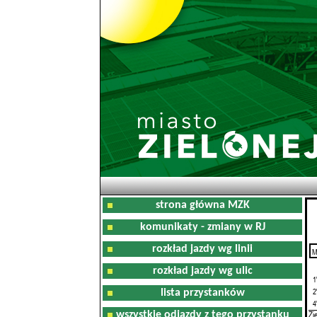
strona główna MZK
komunikaty - zmiany w RJ
rozkład jazdy wg linii
M
0
rozkład jazdy wg ulic
1
2
lista przystanków
4
Zi
wszystkie odjazdy z tego przystanku