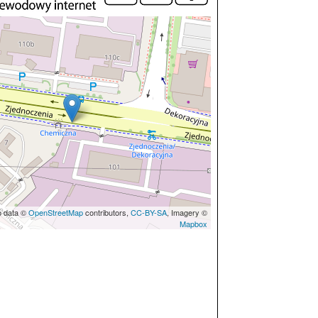
p data ©
OpenStreetMap
contributors,
CC-BY-SA
, Imagery ©
Mapbox