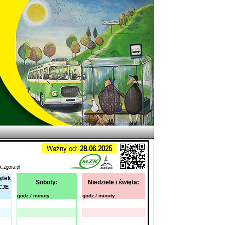
Ważny od:
28.06.2025
k.zgora.pl
ątek
Soboty:
Niedziele i święta:
CJE
godz./ minuty
godz./ minuty