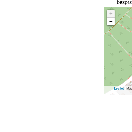
+
−
Leaflet
| Ma