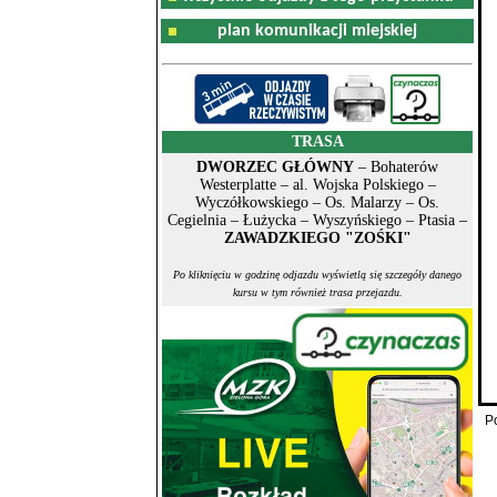
plan komunikacji miejskiej
TRASA
DWORZEC GŁÓWNY
– Bohaterów
Westerplatte – al. Wojska Polskiego –
Wyczółkowskiego – Os. Malarzy – Os.
Cegielnia – Łużycka – Wyszyńskiego – Ptasia –
ZAWADZKIEGO "ZOŚKI"
Po kliknięciu w godzinę odjazdu wyświetlą się szczegóły danego
kursu w tym również trasa przejazdu.
P