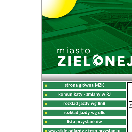
strona główna MZK
komunikaty - zmiany w RJ
rozkład jazdy wg linii
M
rozkład jazdy wg ulic
lista przystanków
wszystkie odjazdy z tego przystanku