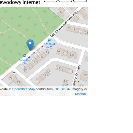
p data ©
OpenStreetMap
contributors,
CC-BY-SA
, Imagery ©
Mapbox