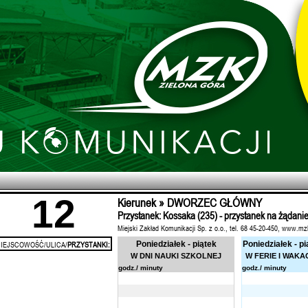
12
Kierunek » DWORZEC GŁÓWNY
Przystanek: Kossaka (235) - przystanek na żądani
Miejski Zakład Komunikacji Sp. z o.o., tel. 68 45-20-450, www.mz
IEJSCOWOŚĆ/ULICA/
PRZYSTANKI:
Poniedziałek - piątek
Poniedziałek - pi
W DNI NAUKI SZKOLNEJ
W FERIE I WAKA
godz./ minuty
godz./ minuty