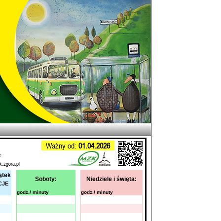
Ważny od:
01.04.2026
e
k.zgora.pl
ątek
Soboty:
Niedziele i święta:
CJE
godz./ minuty
godz./ minuty