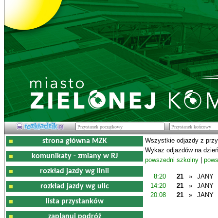
Wszystkie odjazdy z prz
strona główna MZK
Wykaz odjazdów na dzień
komunikaty - zmiany w RJ
powszedni szkolny
|
pows
rozkład jazdy wg linii
8:20
21
»
JANY
14:20
21
»
JANY
rozkład jazdy wg ulic
20:08
21
»
JANY
lista przystanków
zaplanuj podróż