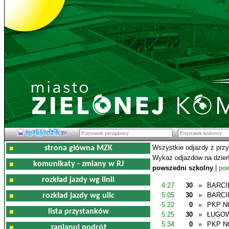
Wszystkie odjazdy z prz
strona główna MZK
Wykaz odjazdów na dzień
komunikaty - zmiany w RJ
powszedni szkolny
|
pow
rozkład jazdy wg linii
4:27
30
»
BARCI
5:05
30
»
BARCI
rozkład jazdy wg ulic
5:22
0
»
PKP N
lista przystanków
5:25
30
»
ŁUGO
5:34
0
»
PKP N
zaplanuj podróż