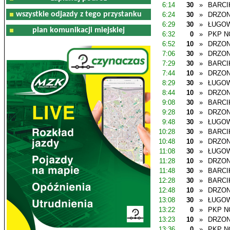
6:14
30
»
BARCI
wszystkie odjazdy z tego przystanku
6:24
30
»
DRZO
6:29
30
»
ŁUGO
plan komunikacji miejskiej
6:32
0
»
PKP N
6:52
10
»
DRZO
7:06
30
»
DRZO
7:29
30
»
BARCI
7:44
10
»
DRZO
8:29
30
»
ŁUGO
8:44
10
»
DRZO
9:08
30
»
BARCI
9:28
10
»
DRZO
9:48
30
»
ŁUGO
10:28
30
»
BARCI
10:48
10
»
DRZO
11:08
30
»
ŁUGO
11:28
10
»
DRZO
11:48
30
»
BARCI
12:28
30
»
BARCI
12:48
10
»
DRZO
13:08
30
»
ŁUGO
13:22
0
»
PKP N
13:23
10
»
DRZO
13:36
0
»
PKP N