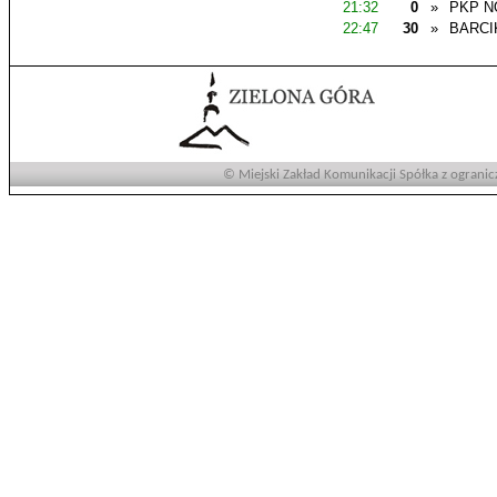
21:32
0
»
PKP N
22:47
30
»
BARCI
© Miejski Zakład Komunikacji Spółka z ogranic