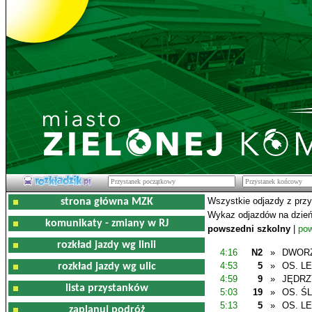
Wszystkie odjazdy z prz
strona główna MZK
Wykaz odjazdów na dzień
komunikaty - zmiany w RJ
powszedni szkolny
|
pow
rozkład jazdy wg linii
4:16
N2
»
DWOR
4:53
5
»
OS. L
rozkład jazdy wg ulic
4:59
9
»
JĘDR
lista przystanków
5:03
19
»
OS. Ś
5:13
5
»
OS. L
zaplanuj podróż