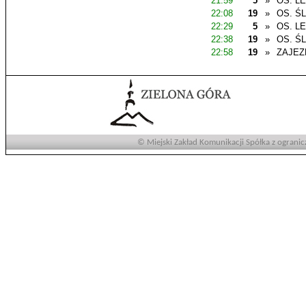
21:59
5
»
OS. L
22:08
19
»
OS. Ś
22:29
5
»
OS. L
22:38
19
»
OS. Ś
22:58
19
»
ZAJEZ
© Miejski Zakład Komunikacji Spółka z ogranic