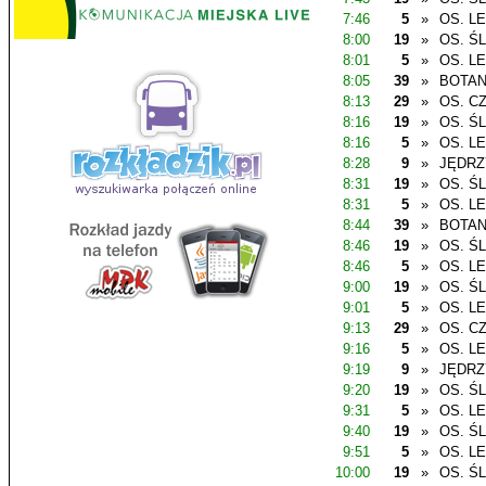
7:46
5
»
OS. L
8:00
19
»
OS. Ś
8:01
5
»
OS. L
8:05
39
»
BOTAN
8:13
29
»
OS. C
8:16
19
»
OS. Ś
8:16
5
»
OS. L
8:28
9
»
JĘDR
8:31
19
»
OS. Ś
8:31
5
»
OS. L
8:44
39
»
BOTAN
8:46
19
»
OS. Ś
8:46
5
»
OS. L
9:00
19
»
OS. Ś
9:01
5
»
OS. L
9:13
29
»
OS. C
9:16
5
»
OS. L
9:19
9
»
JĘDR
9:20
19
»
OS. Ś
9:31
5
»
OS. L
9:40
19
»
OS. Ś
9:51
5
»
OS. L
10:00
19
»
OS. Ś