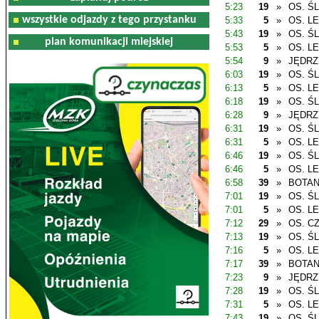
5:23
19
»
OS. Ś
wszystkie odjazdy z tego przystanku
5:33
5
»
OS. L
5:43
19
»
OS. Ś
plan komunikacji miejskiej
5:53
5
»
OS. L
5:54
9
»
JĘDR
6:03
19
»
OS. Ś
6:13
5
»
OS. L
6:18
19
»
OS. Ś
6:28
9
»
JĘDR
6:31
19
»
OS. Ś
6:31
5
»
OS. L
6:46
19
»
OS. Ś
6:46
5
»
OS. L
6:58
39
»
BOTAN
7:01
19
»
OS. Ś
7:01
5
»
OS. L
7:12
29
»
OS. C
7:13
19
»
OS. Ś
7:16
5
»
OS. L
7:17
39
»
BOTAN
7:23
9
»
JĘDR
7:28
19
»
OS. Ś
7:31
5
»
OS. L
7:43
19
»
OS. Ś