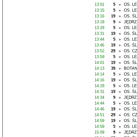
13:01
5
»
OS. L
13:15
5
»
OS. L
13:16
19
»
OS. Ś
13:19
9
»
JĘDR
13:29
5
»
OS. L
13:31
19
»
OS. Ś
13:44
5
»
OS. L
13:46
19
»
OS. Ś
13:52
29
»
OS. C
13:59
5
»
OS. L
14:01
19
»
OS. Ś
14:13
39
»
BOTAN
14:14
5
»
OS. L
14:16
19
»
OS. Ś
14:29
5
»
OS. L
14:31
19
»
OS. Ś
14:34
9
»
JĘDR
14:44
5
»
OS. L
14:46
19
»
OS. Ś
14:51
29
»
OS. C
14:59
19
»
OS. Ś
14:59
5
»
OS. L
15:09
9
»
JĘDR