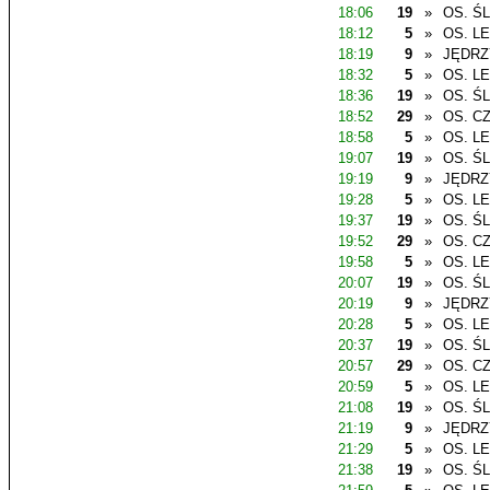
18:06
19
»
OS. Ś
18:12
5
»
OS. L
18:19
9
»
JĘDR
18:32
5
»
OS. L
18:36
19
»
OS. Ś
18:52
29
»
OS. C
18:58
5
»
OS. L
19:07
19
»
OS. Ś
19:19
9
»
JĘDR
19:28
5
»
OS. L
19:37
19
»
OS. Ś
19:52
29
»
OS. C
19:58
5
»
OS. L
20:07
19
»
OS. Ś
20:19
9
»
JĘDR
20:28
5
»
OS. L
20:37
19
»
OS. Ś
20:57
29
»
OS. C
20:59
5
»
OS. L
21:08
19
»
OS. Ś
21:19
9
»
JĘDR
21:29
5
»
OS. L
21:38
19
»
OS. Ś