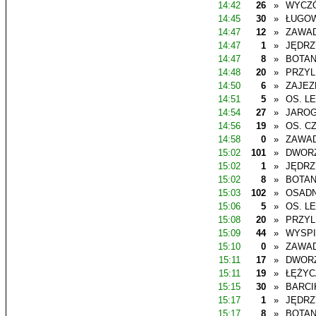
14:42
26
»
WYCZ
14:45
30
»
ŁUGO
14:47
12
»
ZAWAD
14:47
1
»
JĘDR
14:47
8
»
BOTAN
14:48
20
»
PRZYL
14:50
6
»
ZAJEZ
14:51
5
»
OS. L
14:54
27
»
JAROG
14:56
19
»
OS. C
14:58
0
»
ZAWAD
15:02
101
»
DWOR
15:02
1
»
JĘDR
15:02
8
»
BOTAN
15:03
102
»
OSADN
15:06
5
»
OS. L
15:08
20
»
PRZYL
15:09
44
»
WYSP
15:10
0
»
ZAWAD
15:11
17
»
DWOR
15:11
19
»
ŁĘŻYC
15:15
30
»
BARCI
15:17
1
»
JĘDR
15:17
8
»
BOTAN