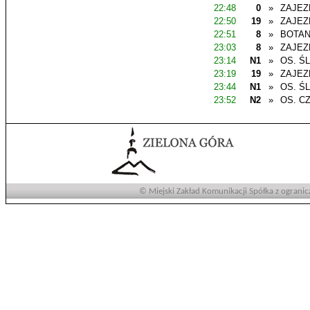
22:48
0
»
ZAJEZ
22:50
19
»
ZAJEZ
22:51
8
»
BOTAN
23:03
8
»
ZAJEZ
23:14
N1
»
OS. Ś
23:19
19
»
ZAJEZ
23:44
N1
»
OS. Ś
23:52
N2
»
OS. C
© Miejski Zakład Komunikacji Spółka z ogranic