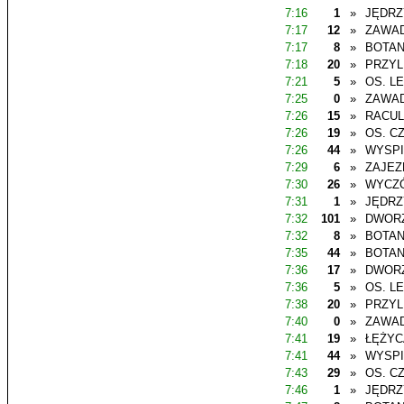
7:16
1
»
JĘDR
7:17
12
»
ZAWAD
7:17
8
»
BOTAN
7:18
20
»
PRZYL
7:21
5
»
OS. L
7:25
0
»
ZAWAD
7:26
15
»
RACU
7:26
19
»
OS. C
7:26
44
»
WYSP
7:29
6
»
ZAJEZ
7:30
26
»
WYCZ
7:31
1
»
JĘDR
7:32
101
»
DWOR
7:32
8
»
BOTAN
7:35
44
»
BOTAN
7:36
17
»
DWOR
7:36
5
»
OS. L
7:38
20
»
PRZYL
7:40
0
»
ZAWAD
7:41
19
»
ŁĘŻYC
7:41
44
»
WYSP
7:43
29
»
OS. C
7:46
1
»
JĘDR