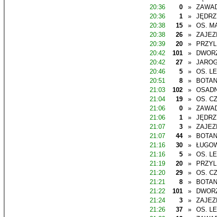
20:36
0
»
ZAWAD
20:36
1
»
JĘDR
20:38
15
»
OS. M
20:38
26
»
ZAJEZ
20:39
20
»
PRZYL
20:42
101
»
DWOR
20:42
27
»
JAROG
20:46
5
»
OS. L
20:51
8
»
BOTAN
21:03
102
»
OSADN
21:04
19
»
OS. C
21:06
0
»
ZAWAD
21:06
1
»
JĘDR
21:07
3
»
ZAJEZ
21:07
44
»
BOTAN
21:16
30
»
ŁUGO
21:16
5
»
OS. L
21:19
20
»
PRZYL
21:20
29
»
OS. C
21:21
8
»
BOTAN
21:22
101
»
DWOR
21:24
3
»
ZAJEZ
21:26
37
»
OS. L