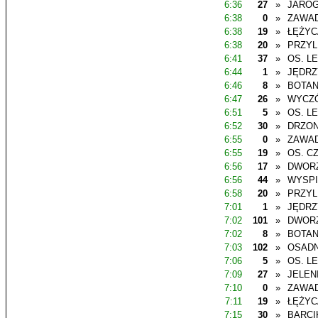
6:36
27
»
JAROG
6:38
0
»
ZAWAD
6:38
19
»
ŁĘŻYC
6:38
20
»
PRZYL
6:41
37
»
OS. L
6:44
1
»
JĘDR
6:46
8
»
BOTAN
6:47
26
»
WYCZ
6:51
5
»
OS. L
6:52
30
»
DRZO
6:55
0
»
ZAWAD
6:55
19
»
OS. C
6:56
17
»
DWOR
6:56
44
»
WYSP
6:58
20
»
PRZYL
7:01
1
»
JĘDR
7:02
101
»
DWOR
7:02
8
»
BOTAN
7:03
102
»
OSADN
7:06
5
»
OS. L
7:09
27
»
JELEN
7:10
0
»
ZAWAD
7:11
19
»
ŁĘŻYC
7:15
30
»
BARCI