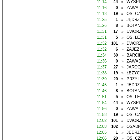
11:14
44
»
WYSP
11:16
0
»
ZAWAD
11:18
19
»
OS. C
11:25
1
»
JĘDR
11:26
8
»
BOTAN
11:31
17
»
DWOR
11:31
5
»
OS. L
11:32
101
»
DWOR
11:32
6
»
ZAJEZ
11:34
30
»
BARCI
11:36
0
»
ZAWAD
11:37
27
»
JAROG
11:38
19
»
ŁĘŻYC
11:39
20
»
PRZYL
11:45
1
»
JĘDR
11:46
8
»
BOTAN
11:51
5
»
OS. L
11:54
44
»
WYSP
11:56
0
»
ZAWAD
11:58
19
»
OS. C
12:02
101
»
DWOR
12:03
102
»
OSADN
12:05
1
»
JĘDR
12:06
29
»
OS. C