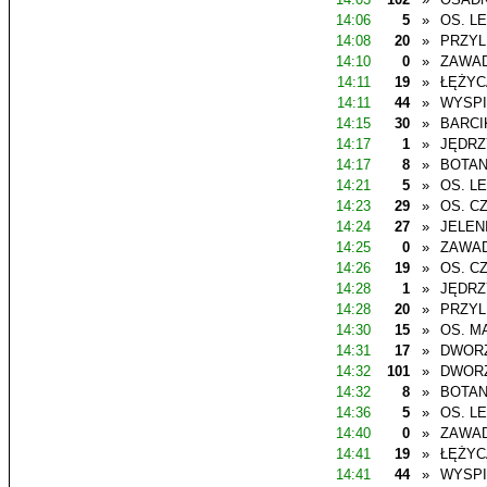
14:06
5
»
OS. L
14:08
20
»
PRZYL
14:10
0
»
ZAWAD
14:11
19
»
ŁĘŻYC
14:11
44
»
WYSP
14:15
30
»
BARCI
14:17
1
»
JĘDR
14:17
8
»
BOTAN
14:21
5
»
OS. L
14:23
29
»
OS. C
14:24
27
»
JELEN
14:25
0
»
ZAWAD
14:26
19
»
OS. C
14:28
1
»
JĘDR
14:28
20
»
PRZYL
14:30
15
»
OS. M
14:31
17
»
DWOR
14:32
101
»
DWOR
14:32
8
»
BOTAN
14:36
5
»
OS. L
14:40
0
»
ZAWAD
14:41
19
»
ŁĘŻYC
14:41
44
»
WYSP