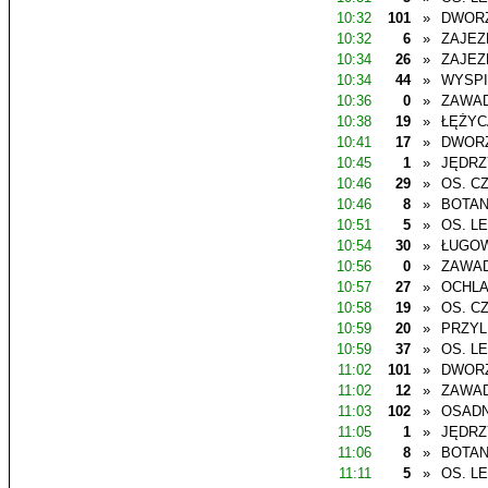
10:32
101
»
DWOR
10:32
6
»
ZAJEZ
10:34
26
»
ZAJEZ
10:34
44
»
WYSP
10:36
0
»
ZAWAD
10:38
19
»
ŁĘŻYC
10:41
17
»
DWOR
10:45
1
»
JĘDR
10:46
29
»
OS. C
10:46
8
»
BOTAN
10:51
5
»
OS. L
10:54
30
»
ŁUGO
10:56
0
»
ZAWAD
10:57
27
»
OCHL
10:58
19
»
OS. C
10:59
20
»
PRZYL
10:59
37
»
OS. L
11:02
101
»
DWOR
11:02
12
»
ZAWAD
11:03
102
»
OSADN
11:05
1
»
JĘDR
11:06
8
»
BOTAN
11:11
5
»
OS. L