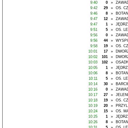
9:40
0
»
ZAWAD
9:42
29
»
OS. C
9:46
8
»
BOTAN
9:47
12
»
ZAWAD
9:47
1
»
JĘDR
9:51
5
»
OS. L
9:56
0
»
ZAWAD
9:56
44
»
WYSP
9:58
19
»
OS. C
10:01
17
»
DWOR
10:02
101
»
DWOR
10:03
102
»
OSADN
10:05
1
»
JĘDR
10:06
8
»
BOTAN
10:11
5
»
OS. L
10:14
30
»
BARCI
10:16
0
»
ZAWAD
10:17
27
»
JELEN
10:18
19
»
OS. C
10:19
20
»
PRZYL
10:24
15
»
OS. M
10:25
1
»
JĘDR
10:26
8
»
BOTAN
10:31
5
»
OS. L