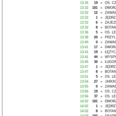
13:26
19
»
OS. C
13:32
101
»
DWOR
13:32
12
»
ZAWAD
13:32
1
»
JĘDR
13:32
6
»
ZAJEZ
13:32
8
»
BOTAN
13:36
5
»
OS. L
13:38
20
»
PRZYL
13:40
0
»
ZAWAD
13:41
17
»
DWOR
13:41
19
»
ŁĘŻYC
13:41
44
»
WYSP
13:45
30
»
ŁUGO
13:47
1
»
JĘDR
13:47
8
»
BOTAN
13:51
5
»
OS. L
13:54
27
»
JAROG
13:55
0
»
ZAWAD
13:56
19
»
OS. C
13:56
37
»
OS. L
14:02
101
»
DWOR
14:02
1
»
JĘDR
14:02
8
»
BOTAN
14:03
102
»
OSADN