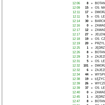
12:06
8
»
BOTAN
12:09
15
»
OS. M
12:11
17
»
DWOR
12:11
5
»
OS. L
12:14
30
»
BARCI
12:16
0
»
ZAWAD
12:17
12
»
ZAWAD
12:17
27
»
JELEN
12:18
19
»
OS. C
12:19
20
»
PRZYL
12:25
1
»
JĘDR
12:26
8
»
BOTAN
12:29
3
»
ZAJEZ
12:31
5
»
OS. L
12:32
101
»
DWOR
12:32
6
»
ZAJEZ
12:34
44
»
WYSP
12:38
19
»
ŁĘŻYC
12:39
26
»
WYCZ
12:39
37
»
OS. L
12:40
0
»
ZAWAD
12:45
1
»
JĘDR
12:47
8
»
BOTAN