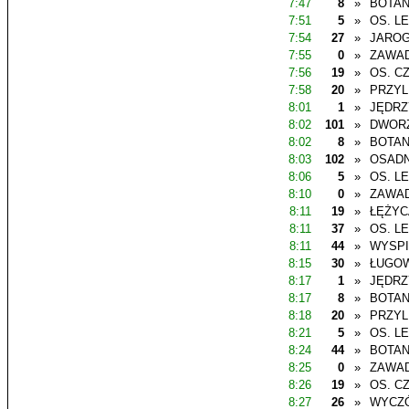
7:47
8
»
BOTAN
7:51
5
»
OS. L
7:54
27
»
JAROG
7:55
0
»
ZAWAD
7:56
19
»
OS. C
7:58
20
»
PRZYL
8:01
1
»
JĘDR
8:02
101
»
DWOR
8:02
8
»
BOTAN
8:03
102
»
OSADN
8:06
5
»
OS. L
8:10
0
»
ZAWAD
8:11
19
»
ŁĘŻYC
8:11
37
»
OS. L
8:11
44
»
WYSP
8:15
30
»
ŁUGO
8:17
1
»
JĘDR
8:17
8
»
BOTAN
8:18
20
»
PRZYL
8:21
5
»
OS. L
8:24
44
»
BOTAN
8:25
0
»
ZAWAD
8:26
19
»
OS. C
8:27
26
»
WYCZ