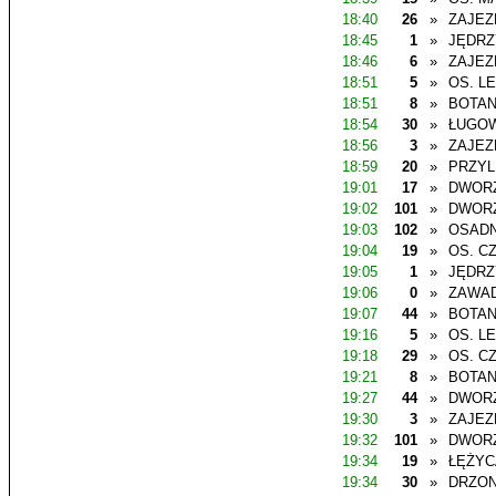
18:40
26
»
ZAJEZ
18:45
1
»
JĘDR
18:46
6
»
ZAJEZ
18:51
5
»
OS. L
18:51
8
»
BOTAN
18:54
30
»
ŁUGO
18:56
3
»
ZAJEZ
18:59
20
»
PRZYL
19:01
17
»
DWOR
19:02
101
»
DWOR
19:03
102
»
OSADN
19:04
19
»
OS. C
19:05
1
»
JĘDR
19:06
0
»
ZAWAD
19:07
44
»
BOTAN
19:16
5
»
OS. L
19:18
29
»
OS. C
19:21
8
»
BOTAN
19:27
44
»
DWOR
19:30
3
»
ZAJEZ
19:32
101
»
DWOR
19:34
19
»
ŁĘŻYC
19:34
30
»
DRZO