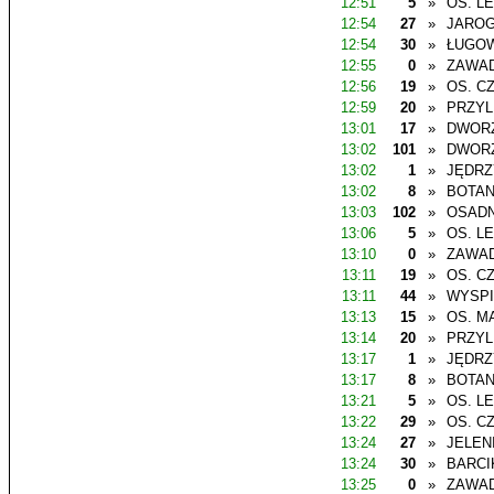
12:51
5
»
OS. L
12:54
27
»
JAROG
12:54
30
»
ŁUGO
12:55
0
»
ZAWAD
12:56
19
»
OS. C
12:59
20
»
PRZYL
13:01
17
»
DWOR
13:02
101
»
DWOR
13:02
1
»
JĘDR
13:02
8
»
BOTAN
13:03
102
»
OSADN
13:06
5
»
OS. L
13:10
0
»
ZAWAD
13:11
19
»
OS. C
13:11
44
»
WYSP
13:13
15
»
OS. M
13:14
20
»
PRZYL
13:17
1
»
JĘDR
13:17
8
»
BOTAN
13:21
5
»
OS. L
13:22
29
»
OS. C
13:24
27
»
JELEN
13:24
30
»
BARCI
13:25
0
»
ZAWAD