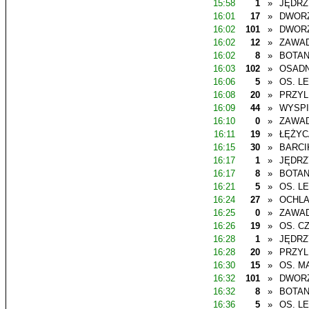
15:58
1
»
JĘDR
16:01
17
»
DWOR
16:02
101
»
DWOR
16:02
12
»
ZAWAD
16:02
8
»
BOTAN
16:03
102
»
OSADN
16:06
5
»
OS. L
16:08
20
»
PRZYL
16:09
44
»
WYSP
16:10
0
»
ZAWAD
16:11
19
»
ŁĘŻYC
16:15
30
»
BARCI
16:17
1
»
JĘDR
16:17
8
»
BOTAN
16:21
5
»
OS. L
16:24
27
»
OCHL
16:25
0
»
ZAWAD
16:26
19
»
OS. C
16:28
1
»
JĘDR
16:28
20
»
PRZYL
16:30
15
»
OS. M
16:32
101
»
DWOR
16:32
8
»
BOTAN
16:36
5
»
OS. L