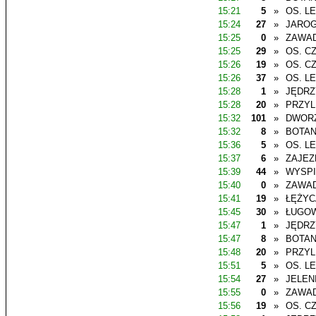
15:21
5
»
OS. L
15:24
27
»
JAROG
15:25
0
»
ZAWAD
15:25
29
»
OS. C
15:26
19
»
OS. C
15:26
37
»
OS. L
15:28
1
»
JĘDR
15:28
20
»
PRZYL
15:32
101
»
DWOR
15:32
8
»
BOTAN
15:36
5
»
OS. L
15:37
6
»
ZAJEZ
15:39
44
»
WYSP
15:40
0
»
ZAWAD
15:41
19
»
ŁĘŻYC
15:45
30
»
ŁUGO
15:47
1
»
JĘDR
15:47
8
»
BOTAN
15:48
20
»
PRZYL
15:51
5
»
OS. L
15:54
27
»
JELEN
15:55
0
»
ZAWAD
15:56
19
»
OS. C