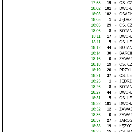
17:58
19
»
OS. C
18:02
101
»
DWOR
18:03
102
»
OSADN
18:05
1
»
JĘDR
18:05
29
»
OS. C
18:06
8
»
BOTAN
18:11
17
»
DWOR
18:11
5
»
OS. L
18:12
44
»
BOTAN
18:14
30
»
BARCI
18:16
0
»
ZAWAD
18:18
19
»
OS. C
18:19
20
»
PRZYL
18:21
37
»
OS. L
18:25
1
»
JĘDR
18:26
8
»
BOTAN
18:27
44
»
DWOR
18:31
5
»
OS. L
18:32
101
»
DWOR
18:32
12
»
ZAWAD
18:36
0
»
ZAWAD
18:37
27
»
JAROG
18:38
19
»
ŁĘŻYC
18:39
15
»
OS. M