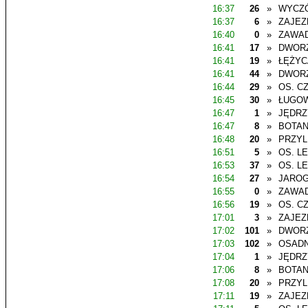
16:37
26
»
WYCZ
16:37
6
»
ZAJEZ
16:40
0
»
ZAWAD
16:41
17
»
DWOR
16:41
19
»
ŁĘŻYC
16:41
44
»
DWOR
16:44
29
»
OS. C
16:45
30
»
ŁUGO
16:47
1
»
JĘDR
16:47
8
»
BOTAN
16:48
20
»
PRZYL
16:51
5
»
OS. L
16:53
37
»
OS. L
16:54
27
»
JAROG
16:55
0
»
ZAWAD
16:56
19
»
OS. C
17:01
3
»
ZAJEZ
17:02
101
»
DWOR
17:03
102
»
OSADN
17:04
1
»
JĘDR
17:06
8
»
BOTAN
17:08
20
»
PRZYL
17:11
19
»
ZAJEZ