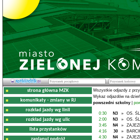
Wszystkie odjazdy z prz
strona główna MZK
Wykaz odjazdów na dzień
komunikaty - zmiany w RJ
powszedni szkolny
|
pow
rozkład jazdy wg linii
0:30
N3
»
OS. Ś
2:00
N3
»
OS. Ś
rozkład jazdy wg ulic
3:45
N4
»
ZAJEZ
lista przystanków
4:16
30
»
BARCI
4:30
N4
»
ZAJEZ
zaplanuj podróż