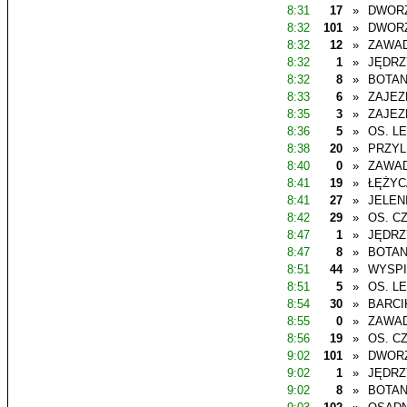
8:31
17
»
DWOR
8:32
101
»
DWOR
8:32
12
»
ZAWAD
8:32
1
»
JĘDR
8:32
8
»
BOTAN
8:33
6
»
ZAJEZ
8:35
3
»
ZAJEZ
8:36
5
»
OS. L
8:38
20
»
PRZYL
8:40
0
»
ZAWAD
8:41
19
»
ŁĘŻYC
8:41
27
»
JELEN
8:42
29
»
OS. C
8:47
1
»
JĘDR
8:47
8
»
BOTAN
8:51
44
»
WYSP
8:51
5
»
OS. L
8:54
30
»
BARCI
8:55
0
»
ZAWAD
8:56
19
»
OS. C
9:02
101
»
DWOR
9:02
1
»
JĘDR
9:02
8
»
BOTAN