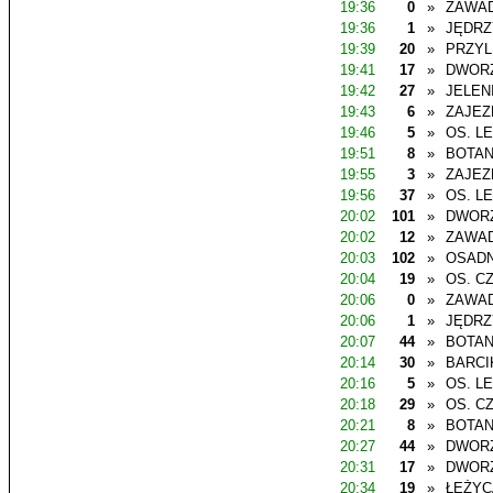
19:36
0
»
ZAWAD
19:36
1
»
JĘDR
19:39
20
»
PRZYL
19:41
17
»
DWOR
19:42
27
»
JELEN
19:43
6
»
ZAJEZ
19:46
5
»
OS. L
19:51
8
»
BOTAN
19:55
3
»
ZAJEZ
19:56
37
»
OS. L
20:02
101
»
DWOR
20:02
12
»
ZAWAD
20:03
102
»
OSADN
20:04
19
»
OS. C
20:06
0
»
ZAWAD
20:06
1
»
JĘDR
20:07
44
»
BOTAN
20:14
30
»
BARCI
20:16
5
»
OS. L
20:18
29
»
OS. C
20:21
8
»
BOTAN
20:27
44
»
DWOR
20:31
17
»
DWOR
20:34
19
»
ŁĘŻYC