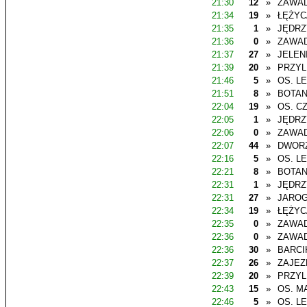
21:30
12
»
ZAWAD
21:34
19
»
ŁĘŻYC
21:35
1
»
JĘDR
21:36
0
»
ZAWAD
21:37
27
»
JELEN
21:39
20
»
PRZYL
21:46
5
»
OS. L
21:51
8
»
BOTAN
22:04
19
»
OS. C
22:05
1
»
JĘDR
22:06
0
»
ZAWAD
22:07
44
»
DWOR
22:16
5
»
OS. L
22:21
8
»
BOTAN
22:31
1
»
JĘDR
22:31
27
»
JAROG
22:34
19
»
ŁĘŻYC
22:35
0
»
ZAWAD
22:36
0
»
ZAWAD
22:36
30
»
BARCI
22:37
26
»
ZAJEZ
22:39
20
»
PRZYL
22:43
15
»
OS. M
22:46
5
»
OS. L