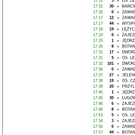
17:11
5
»
OS. L
17:15
30
»
BARCI
17:16
0
»
ZAWAD
17:17
12
»
ZAWAD
17:17
44
»
WYSP
17:18
19
»
ŁĘŻYC
17:24
0
»
ZAJEZ
17:25
1
»
JĘDR
17:26
8
»
BOTAN
17:31
17
»
DWOR
17:31
5
»
OS. L
17:32
101
»
DWOR
17:36
0
»
ZAWAD
17:37
27
»
JELEN
17:38
19
»
OS. C
17:38
20
»
PRZYL
17:45
1
»
JĘDR
17:45
30
»
ŁUGO
17:46
6
»
ZAJEZ
17:46
8
»
BOTAN
17:51
5
»
OS. L
17:54
3
»
ZAJEZ
17:56
0
»
ZAWAD
17:57
44
»
BOTAN