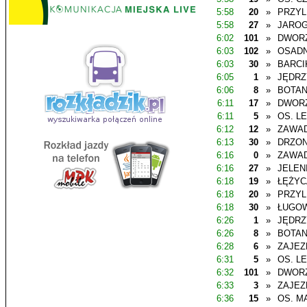
5:58
20
»
PRZYL
5:58
27
»
JAROG
6:02
101
»
DWOR
6:03
102
»
OSADN
6:03
30
»
BARCI
6:05
1
»
JĘDR
6:06
8
»
BOTAN
6:11
17
»
DWOR
6:11
5
»
OS. L
6:12
12
»
ZAWAD
6:13
30
»
DRZO
6:16
0
»
ZAWAD
6:16
27
»
JELEN
6:18
19
»
ŁĘŻYC
6:18
20
»
PRZYL
6:18
30
»
ŁUGO
6:26
1
»
JĘDR
6:26
8
»
BOTAN
6:28
6
»
ZAJEZ
6:31
5
»
OS. L
6:32
101
»
DWOR
6:33
3
»
ZAJEZ
6:36
15
»
OS. M