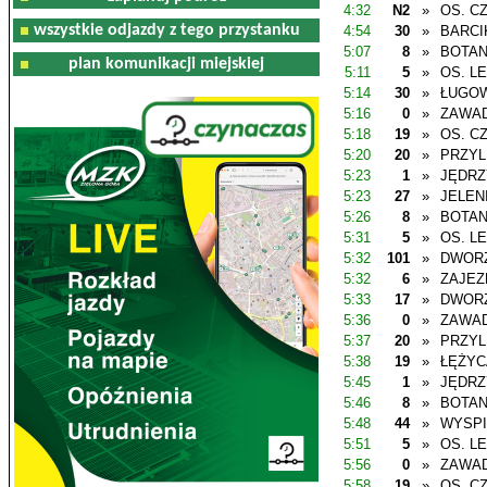
4:32
N2
»
OS. C
wszystkie odjazdy z tego przystanku
4:54
30
»
BARCI
5:07
8
»
BOTAN
plan komunikacji miejskiej
5:11
5
»
OS. L
5:14
30
»
ŁUGO
5:16
0
»
ZAWAD
5:18
19
»
OS. C
5:20
20
»
PRZYL
5:23
1
»
JĘDR
5:23
27
»
JELEN
5:26
8
»
BOTAN
5:31
5
»
OS. L
5:32
101
»
DWOR
5:32
6
»
ZAJEZ
5:33
17
»
DWOR
5:36
0
»
ZAWAD
5:37
20
»
PRZYL
5:38
19
»
ŁĘŻYC
5:45
1
»
JĘDR
5:46
8
»
BOTAN
5:48
44
»
WYSP
5:51
5
»
OS. L
5:56
0
»
ZAWAD
5:58
19
»
OS. C