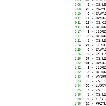
9:03
102
»
OSADN
9:06
5
»
OS. L
9:08
20
»
PRZYL
9:10
0
»
ZAWAD
9:11
17
»
DWOR
9:11
19
»
OS. C
9:11
44
»
BOTAN
9:17
1
»
JĘDR
9:17
8
»
BOTAN
9:21
5
»
OS. L
9:24
27
»
JAROG
9:25
0
»
ZAWAD
9:26
19
»
OS. C
9:26
37
»
OS. L
9:32
101
»
DWOR
9:32
1
»
JĘDR
9:32
8
»
BOTAN
9:33
44
»
WYSP
9:33
6
»
ZAJEZ
9:34
30
»
ŁUGO
9:35
3
»
ZAJEZ
9:36
5
»
OS. L
9:38
19
»
ŁĘŻYC
9:38
20
»
PRZYL