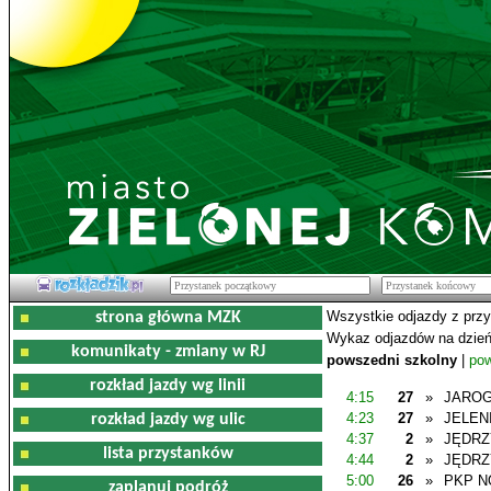
Wszystkie odjazdy z prz
strona główna MZK
Wykaz odjazdów na dzień
komunikaty - zmiany w RJ
powszedni szkolny
|
pow
rozkład jazdy wg linii
4:15
27
»
JAROG
4:23
27
»
JELEN
rozkład jazdy wg ulic
4:37
2
»
JĘDR
lista przystanków
4:44
2
»
JĘDR
5:00
26
»
PKP N
zaplanuj podróż