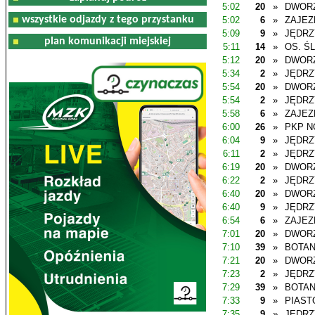
5:02
20
»
DWOR
wszystkie odjazdy z tego przystanku
5:02
6
»
ZAJEZ
5:09
9
»
JĘDR
plan komunikacji miejskiej
5:11
14
»
OS. Ś
5:12
20
»
DWOR
5:34
2
»
JĘDR
5:54
20
»
DWOR
5:54
2
»
JĘDR
5:58
6
»
ZAJEZ
6:00
26
»
PKP N
6:04
9
»
JĘDR
6:11
2
»
JĘDR
6:19
20
»
DWOR
6:22
2
»
JĘDR
6:40
20
»
DWOR
6:40
9
»
JĘDR
6:54
6
»
ZAJEZ
7:01
20
»
DWOR
7:10
39
»
BOTAN
7:21
20
»
DWOR
7:23
2
»
JĘDR
7:29
39
»
BOTAN
7:33
9
»
PIAS
7:35
9
»
JĘDR