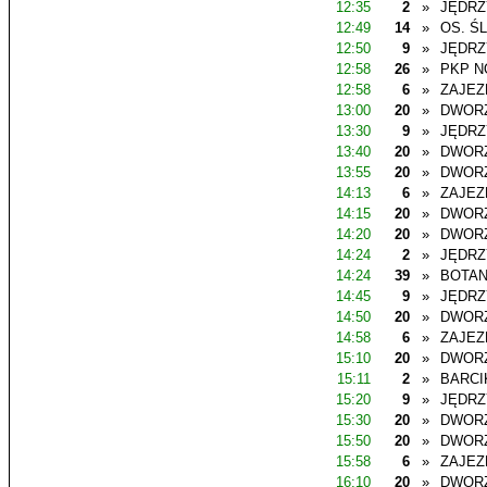
12:35
2
»
JĘDR
12:49
14
»
OS. Ś
12:50
9
»
JĘDR
12:58
26
»
PKP N
12:58
6
»
ZAJEZ
13:00
20
»
DWOR
13:30
9
»
JĘDR
13:40
20
»
DWOR
13:55
20
»
DWOR
14:13
6
»
ZAJEZ
14:15
20
»
DWOR
14:20
20
»
DWOR
14:24
2
»
JĘDR
14:24
39
»
BOTAN
14:45
9
»
JĘDR
14:50
20
»
DWOR
14:58
6
»
ZAJEZ
15:10
20
»
DWOR
15:11
2
»
BARCI
15:20
9
»
JĘDR
15:30
20
»
DWOR
15:50
20
»
DWOR
15:58
6
»
ZAJEZ
16:10
20
»
DWOR