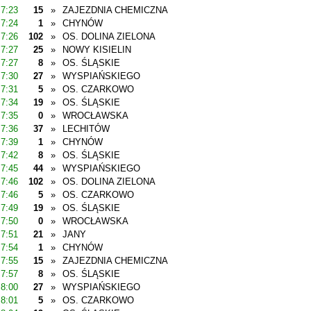
7:23
15
»
ZAJEZDNIA CHEMICZNA
7:24
1
»
CHYNÓW
7:26
102
»
OS. DOLINA ZIELONA
7:27
25
»
NOWY KISIELIN
7:27
8
»
OS. ŚLĄSKIE
7:30
27
»
WYSPIAŃSKIEGO
7:31
5
»
OS. CZARKOWO
7:34
19
»
OS. ŚLĄSKIE
7:35
0
»
WROCŁAWSKA
7:36
37
»
LECHITÓW
7:39
1
»
CHYNÓW
7:42
8
»
OS. ŚLĄSKIE
7:45
44
»
WYSPIAŃSKIEGO
7:46
102
»
OS. DOLINA ZIELONA
7:46
5
»
OS. CZARKOWO
7:49
19
»
OS. ŚLĄSKIE
7:50
0
»
WROCŁAWSKA
7:51
21
»
JANY
7:54
1
»
CHYNÓW
7:55
15
»
ZAJEZDNIA CHEMICZNA
7:57
8
»
OS. ŚLĄSKIE
8:00
27
»
WYSPIAŃSKIEGO
8:01
5
»
OS. CZARKOWO