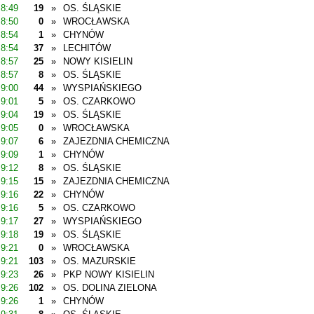
8:49
19
»
OS. ŚLĄSKIE
8:50
0
»
WROCŁAWSKA
8:54
1
»
CHYNÓW
8:54
37
»
LECHITÓW
8:57
25
»
NOWY KISIELIN
8:57
8
»
OS. ŚLĄSKIE
9:00
44
»
WYSPIAŃSKIEGO
9:01
5
»
OS. CZARKOWO
9:04
19
»
OS. ŚLĄSKIE
9:05
0
»
WROCŁAWSKA
9:07
6
»
ZAJEZDNIA CHEMICZNA
9:09
1
»
CHYNÓW
9:12
8
»
OS. ŚLĄSKIE
9:15
15
»
ZAJEZDNIA CHEMICZNA
9:16
22
»
CHYNÓW
9:16
5
»
OS. CZARKOWO
9:17
27
»
WYSPIAŃSKIEGO
9:18
19
»
OS. ŚLĄSKIE
9:21
0
»
WROCŁAWSKA
9:21
103
»
OS. MAZURSKIE
9:23
26
»
PKP NOWY KISIELIN
9:26
102
»
OS. DOLINA ZIELONA
9:26
1
»
CHYNÓW