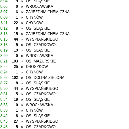
8:04
19
»
OS. ŚLĄSKIE
8:05
0
»
WROCŁAWSKA
8:07
6
»
ZAJEZDNIA CHEMICZNA
8:09
1
»
CHYNÓW
8:11
22
»
CHYNÓW
8:12
8
»
OS. ŚLĄSKIE
8:15
15
»
ZAJEZDNIA CHEMICZNA
8:15
44
»
WYSPIAŃSKIEGO
8:16
5
»
OS. CZARKOWO
8:19
19
»
OS. ŚLĄSKIE
8:20
0
»
WROCŁAWSKA
8:21
103
»
OS. MAZURSKIE
8:22
25
»
DROSZKÓW
8:24
1
»
CHYNÓW
8:26
102
»
OS. DOLINA ZIELONA
8:27
8
»
OS. ŚLĄSKIE
8:30
44
»
WYSPIAŃSKIEGO
8:31
5
»
OS. CZARKOWO
8:34
19
»
OS. ŚLĄSKIE
8:35
0
»
WROCŁAWSKA
8:39
1
»
CHYNÓW
8:42
8
»
OS. ŚLĄSKIE
8:45
27
»
WYSPIAŃSKIEGO
8:46
5
»
OS. CZARKOWO