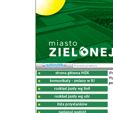
Ws
strona główna MZK
Wy
komunikaty - zmiany w RJ
po
rozkład jazdy wg linii
rozkład jazdy wg ulic
lista przystanków
zaplanuj podróż