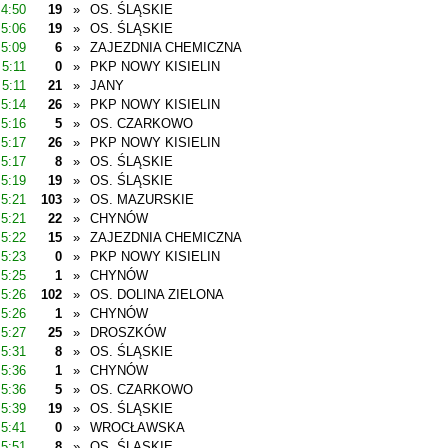
4:50
19
»
OS. ŚLĄSKIE
5:06
19
»
OS. ŚLĄSKIE
5:09
6
»
ZAJEZDNIA CHEMICZNA
5:11
0
»
PKP NOWY KISIELIN
5:11
21
»
JANY
5:14
26
»
PKP NOWY KISIELIN
5:16
5
»
OS. CZARKOWO
5:17
26
»
PKP NOWY KISIELIN
5:17
8
»
OS. ŚLĄSKIE
5:19
19
»
OS. ŚLĄSKIE
5:21
103
»
OS. MAZURSKIE
5:21
22
»
CHYNÓW
5:22
15
»
ZAJEZDNIA CHEMICZNA
5:23
0
»
PKP NOWY KISIELIN
5:25
1
»
CHYNÓW
5:26
102
»
OS. DOLINA ZIELONA
5:26
1
»
CHYNÓW
5:27
25
»
DROSZKÓW
5:31
8
»
OS. ŚLĄSKIE
5:36
1
»
CHYNÓW
5:36
5
»
OS. CZARKOWO
5:39
19
»
OS. ŚLĄSKIE
5:41
0
»
WROCŁAWSKA
5:51
8
»
OS. ŚLĄSKIE