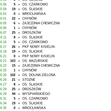
5:56
5
»
OS. CZARKOWO
5:59
19
»
OS. ŚLĄSKIE
6:01
0
»
WROCŁAWSKA
6:01
22
»
CHYNÓW
6:05
6
»
ZAJEZDNIA CHEMICZNA
6:06
1
»
CHYNÓW
6:07
25
»
DROSZKÓW
6:11
8
»
OS. ŚLĄSKIE
6:16
5
»
OS. CZARKOWO
6:17
26
»
PKP NOWY KISIELIN
6:19
19
»
OS. ŚLĄSKIE
6:21
0
»
PKP NOWY KISIELIN
6:21
103
»
OS. MAZURSKIE
6:22
15
»
ZAJEZDNIA CHEMICZNA
6:25
1
»
CHYNÓW
6:26
102
»
OS. DOLINA ZIELONA
6:26
21
»
STOŻNE
6:27
8
»
OS. ŚLĄSKIE
6:29
25
»
DROSZKÓW
6:29
44
»
WYSPIAŃSKIEGO
6:31
5
»
OS. CZARKOWO
6:34
19
»
OS. ŚLĄSKIE
6:35
0
»
WROCŁAWSKA