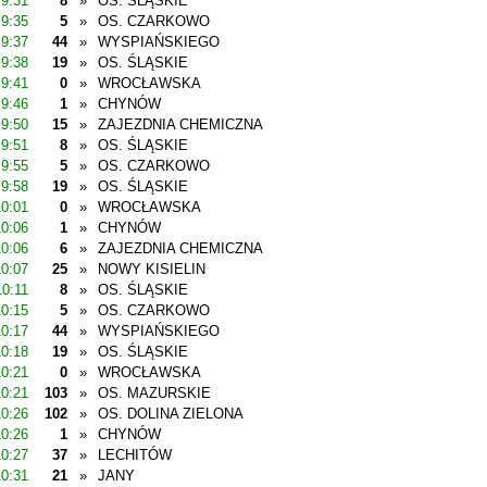
9:31
8
»
OS. ŚLĄSKIE
9:35
5
»
OS. CZARKOWO
9:37
44
»
WYSPIAŃSKIEGO
9:38
19
»
OS. ŚLĄSKIE
9:41
0
»
WROCŁAWSKA
9:46
1
»
CHYNÓW
9:50
15
»
ZAJEZDNIA CHEMICZNA
9:51
8
»
OS. ŚLĄSKIE
9:55
5
»
OS. CZARKOWO
9:58
19
»
OS. ŚLĄSKIE
10:01
0
»
WROCŁAWSKA
10:06
1
»
CHYNÓW
10:06
6
»
ZAJEZDNIA CHEMICZNA
10:07
25
»
NOWY KISIELIN
10:11
8
»
OS. ŚLĄSKIE
10:15
5
»
OS. CZARKOWO
10:17
44
»
WYSPIAŃSKIEGO
10:18
19
»
OS. ŚLĄSKIE
10:21
0
»
WROCŁAWSKA
10:21
103
»
OS. MAZURSKIE
10:26
102
»
OS. DOLINA ZIELONA
10:26
1
»
CHYNÓW
10:27
37
»
LECHITÓW
10:31
21
»
JANY