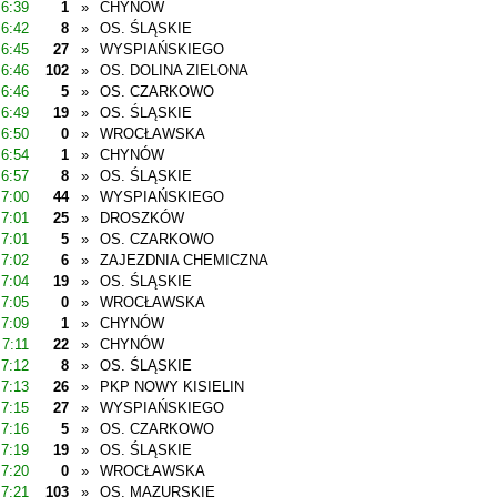
6:39
1
»
CHYNÓW
6:42
8
»
OS. ŚLĄSKIE
6:45
27
»
WYSPIAŃSKIEGO
6:46
102
»
OS. DOLINA ZIELONA
6:46
5
»
OS. CZARKOWO
6:49
19
»
OS. ŚLĄSKIE
6:50
0
»
WROCŁAWSKA
6:54
1
»
CHYNÓW
6:57
8
»
OS. ŚLĄSKIE
7:00
44
»
WYSPIAŃSKIEGO
7:01
25
»
DROSZKÓW
7:01
5
»
OS. CZARKOWO
7:02
6
»
ZAJEZDNIA CHEMICZNA
7:04
19
»
OS. ŚLĄSKIE
7:05
0
»
WROCŁAWSKA
7:09
1
»
CHYNÓW
7:11
22
»
CHYNÓW
7:12
8
»
OS. ŚLĄSKIE
7:13
26
»
PKP NOWY KISIELIN
7:15
27
»
WYSPIAŃSKIEGO
7:16
5
»
OS. CZARKOWO
7:19
19
»
OS. ŚLĄSKIE
7:20
0
»
WROCŁAWSKA
7:21
103
»
OS. MAZURSKIE