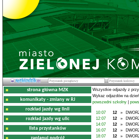
Wszystkie odjazdy z prz
strona główna MZK
Wykaz odjazdów na dzień
komunikaty - zmiany w RJ
powszedni szkolny
|
pows
rozkład jazdy wg linii
10:07
12
»
DWOR
12:07
12
»
DWOR
rozkład jazdy wg ulic
14:07
12
»
DWOR
lista przystanków
16:07
12
»
DWOR
18:07
12
»
DWOR
zaplanuj podróż