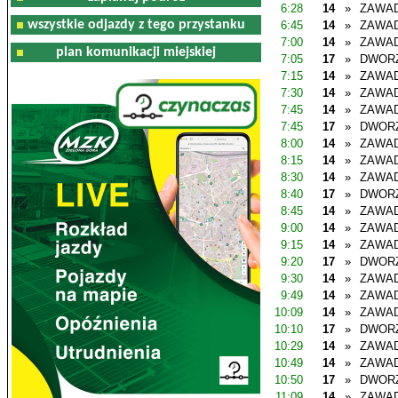
6:28
14
»
ZAWAD
wszystkie odjazdy z tego przystanku
6:45
14
»
ZAWAD
7:00
14
»
ZAWAD
plan komunikacji miejskiej
7:05
17
»
DWOR
7:15
14
»
ZAWAD
7:30
14
»
ZAWAD
7:45
14
»
ZAWAD
7:45
17
»
DWOR
8:00
14
»
ZAWAD
8:15
14
»
ZAWAD
8:30
14
»
ZAWAD
8:40
17
»
DWOR
8:45
14
»
ZAWAD
9:00
14
»
ZAWAD
9:15
14
»
ZAWAD
9:20
17
»
DWOR
9:30
14
»
ZAWAD
9:49
14
»
ZAWAD
10:09
14
»
ZAWAD
10:10
17
»
DWOR
10:29
14
»
ZAWAD
10:49
14
»
ZAWAD
10:50
17
»
DWOR
11:09
14
»
ZAWAD