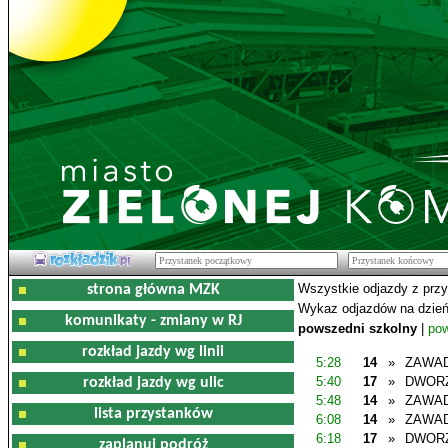
Wszystkie odjazdy z prz
strona główna MZK
Wykaz odjazdów na dzień
komunikaty - zmiany w RJ
powszedni szkolny
|
pow
rozkład jazdy wg linii
5:28
14
»
ZAWAD
5:40
17
»
DWOR
rozkład jazdy wg ulic
5:48
14
»
ZAWAD
lista przystanków
6:08
14
»
ZAWAD
6:18
17
»
DWOR
zaplanuj podróż