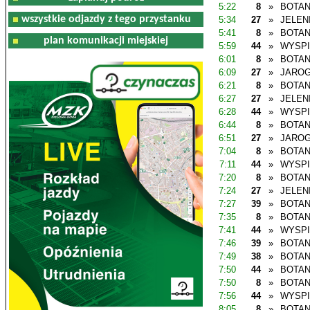
5:22
8
»
BOTAN
wszystkie odjazdy z tego przystanku
5:34
27
»
JELEN
5:41
8
»
BOTAN
plan komunikacji miejskiej
5:59
44
»
WYSP
6:01
8
»
BOTAN
6:09
27
»
JAROG
6:21
8
»
BOTAN
6:27
27
»
JELEN
6:28
44
»
WYSP
6:44
8
»
BOTAN
6:51
27
»
JAROG
7:04
8
»
BOTAN
7:11
44
»
WYSP
7:20
8
»
BOTAN
7:24
27
»
JELEN
7:27
39
»
BOTAN
7:35
8
»
BOTAN
7:41
44
»
WYSP
7:46
39
»
BOTAN
7:49
38
»
BOTAN
7:50
44
»
BOTAN
7:50
8
»
BOTAN
7:56
44
»
WYSP
8:05
8
»
BOTAN