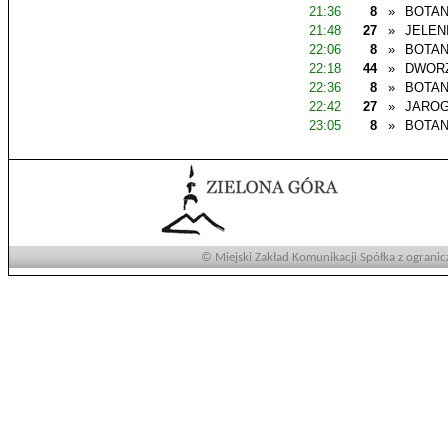
21:36
8
»
BOTAN
21:48
27
»
JELEN
22:06
8
»
BOTAN
22:18
44
»
DWOR
22:36
8
»
BOTAN
22:42
27
»
JAROG
23:05
8
»
BOTAN
© Miejski Zakład Komunikacji Spółka z ogranic