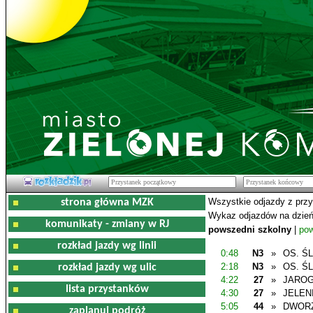
Wszystkie odjazdy z prz
strona główna MZK
Wykaz odjazdów na dzień
komunikaty - zmiany w RJ
powszedni szkolny
|
pow
rozkład jazdy wg linii
0:48
N3
»
OS. Ś
2:18
N3
»
OS. Ś
rozkład jazdy wg ulic
4:22
27
»
JAROG
lista przystanków
4:30
27
»
JELEN
5:05
44
»
DWOR
zaplanuj podróż