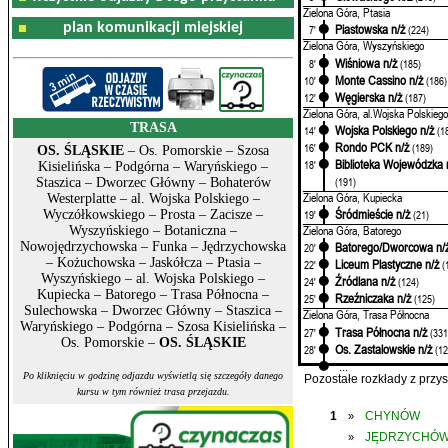
Zielona Góra, Ptasia
plan komunikacji miejskiej
Piastowska n/ż
7'
(224)
Zielona Góra, Wyszyńskiego
Wiśniowa n/ż
8'
(185)
Monte Cassino n/ż
10'
(186)
Węgierska n/ż
12'
(187)
Zielona Góra, al.Wojska Polskiego
TRASA
Wojska Polskiego n/ż
14'
(1
Rondo PCK n/ż
16'
(189)
OS. ŚLĄSKIE
– Os. Pomorskie – Szosa
Biblioteka Wojewódzka 
18'
Kisielińska – Podgórna – Waryńskiego –
(191)
Staszica – Dworzec Główny – Bohaterów
Zielona Góra, Kupiecka
Westerplatte – al. Wojska Polskiego –
Śródmieście n/ż
Wyczółkowskiego – Prosta – Zacisze –
19'
(21)
Zielona Góra, Batorego
Wyszyńskiego – Botaniczna –
Nowojędrzychowska – Funka – Jędrzychowska
Batorego/Dworcowa n/
20'
– Kożuchowska – Jaskółcza – Ptasia –
Liceum Plastyczne n/ż
22'
(
Wyszyńskiego – al. Wojska Polskiego –
Źródlana n/ż
24'
(124)
Kupiecka – Batorego – Trasa Północna –
Rzeźniczaka n/ż
25'
(125)
Sulechowska – Dworzec Główny – Staszica –
Zielona Góra, Trasa Północna
Waryńskiego – Podgórna – Szosa Kisielińska –
Trasa Północna n/ż
27'
(331
Os. Pomorskie –
OS. ŚLĄSKIE
Os. Zastalowskie n/ż
28'
(12
...
Po kliknięciu w godzinę odjazdu wyświetlą się szczegóły danego
Pozostałe rozkłady z prz
kursu w tym również trasa przejazdu.
1
CHYNÓW
»
JĘDRZYCHÓ
»