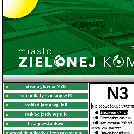
N3
strona główna MZK
komunikaty - zmiany w RJ
rozkład jazdy wg linii
MIEJSCOWOŚĆ/ULICA/
PRZYST
Jałowcowa n/ż
0'
(346)
rozkład jazdy wg ulic
Przyrodnicza n/ż
1'
(208)
Kożuchowska PSP n/ż
3'
lista przystanków
Zielona Góra, Jaskółcza
Głowackiego n/ż
wszystkie odjazdy z tego przystanku
5'
(215)