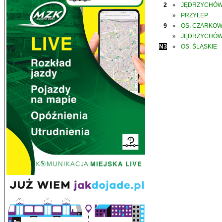
2
JĘDRZYCHÓ
»
PRZYLEP
»
9
OS. CZARKO
»
JĘDRZYCHÓ
»
N3
OS. ŚLĄSKIE
»