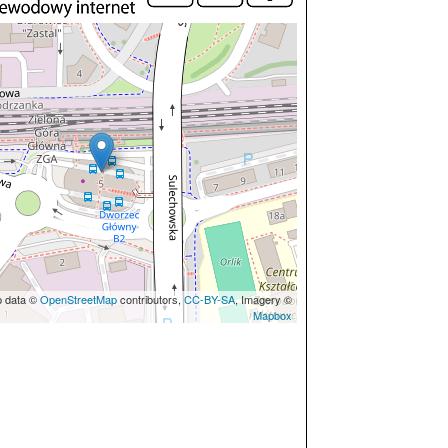
p data ©
OpenStreetMap
contributors,
CC-BY-SA
, Imagery ©
Mapbox