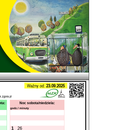
Ważny od:
23.09.2025
k.zgora.pl
ta:
Noc sobota/niedziela:
godz./ minuty
1
26