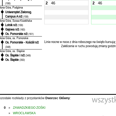
2
46
2
46
(195)
elona Góra, Podgórna
Uniwersytet Zielonog.
'
Campus A n/ż
(158)
elona Góra, Szosa Kisielińska
Lotnik n/ż
'
(159)
Gajowa n/ż
'
(160)
Os. Pomorskie n/ż
'
(161)
elona Góra, os. Pomorskie
Linie nocne w noce z dnia roboczego na święto kursują 
Os. Pomorskie - Kościół n/ż
'
Zakłócenia w ruchu powodują zmiany godzin
(348)
elona Góra, os. Śląskie
Os. Śląskie I n/ż
'
(349)
Os. Śląskie
'
(350)
ozostałe rozkłady z przystanków
Dworzec Główny
:
0
ZAWADZKIEGO ZOŚKI
»
WROCŁAWSKA
»