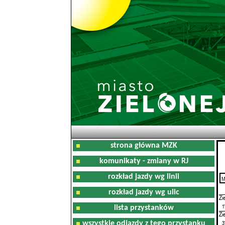
strona główna MZK
komunikaty - zmiany w RJ
rozkład jazdy wg linii
M
0
rozkład jazdy wg ulic
Zi
1
lista przystanków
Zi
3
wszystkie odjazdy z tego przystanku