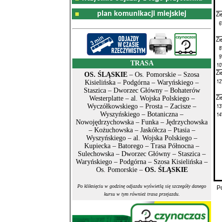
plan komunikacji miejskiej
Zi
6
Zi
8
9
TRASA
10
Zi
OS. ŚLĄSKIE
– Os. Pomorskie – Szosa
12
Kisielińska – Podgórna – Waryńskiego –
Staszica – Dworzec Główny – Bohaterów
Zi
Westerplatte – al. Wojska Polskiego –
13
Wyczółkowskiego – Prosta – Zacisze –
Wyszyńskiego – Botaniczna –
14
Nowojędrzychowska – Funka – Jędrzychowska
– Kożuchowska – Jaskółcza – Ptasia –
Wyszyńskiego – al. Wojska Polskiego –
Kupiecka – Batorego – Trasa Północna –
Sulechowska – Dworzec Główny – Staszica –
Waryńskiego – Podgórna – Szosa Kisielińska –
Os. Pomorskie –
OS. ŚLĄSKIE
Po kliknięciu w godzinę odjazdu wyświetlą się szczegóły danego
P
kursu w tym również trasa przejazdu.