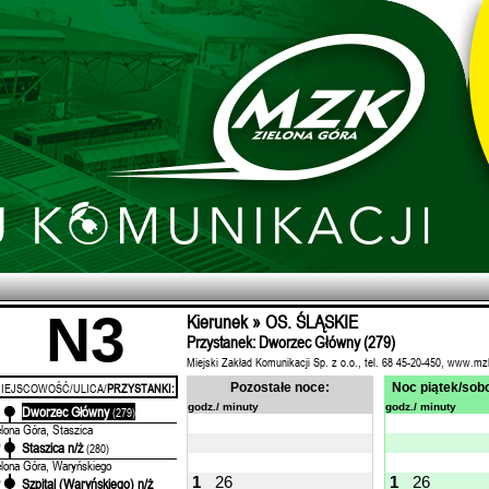
N3
Kierunek » OS. ŚLĄSKIE
Przystanek: Dworzec Główny (279)
Miejski Zakład Komunikacji Sp. z o.o., tel. 68 45-20-450, www.mz
IEJSCOWOŚĆ/ULICA/
PRZYSTANKI:
Pozostałe noce:
Noc piątek/sobo
godz./ minuty
godz./ minuty
Dworzec Główny
'
(279)
elona Góra, Staszica
Staszica n/ż
'
(280)
elona Góra, Waryńskiego
1
26
1
26
Szpital (Waryńskiego) n/ż
'