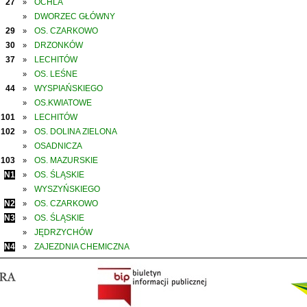
27
OCHLA
»
DWORZEC GŁÓWNY
»
29
OS. CZARKOWO
»
30
DRZONKÓW
»
37
LECHITÓW
»
OS. LEŚNE
»
44
WYSPIAŃSKIEGO
»
OS.KWIATOWE
»
101
LECHITÓW
»
102
OS. DOLINA ZIELONA
»
OSADNICZA
»
103
OS. MAZURSKIE
»
N1
OS. ŚLĄSKIE
»
WYSZYŃSKIEGO
»
N2
OS. CZARKOWO
»
N3
OS. ŚLĄSKIE
»
JĘDRZYCHÓW
»
N4
ZAJEZDNIA CHEMICZNA
»