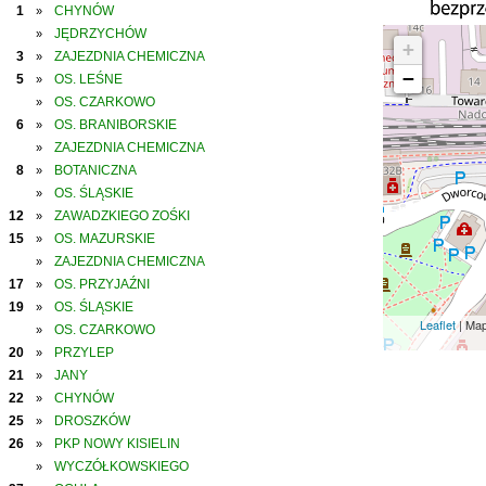
1
CHYNÓW
»
JĘDRZYCHÓW
»
+
3
ZAJEZDNIA CHEMICZNA
»
−
5
OS. LEŚNE
»
OS. CZARKOWO
»
6
OS. BRANIBORSKIE
»
ZAJEZDNIA CHEMICZNA
»
8
BOTANICZNA
»
OS. ŚLĄSKIE
»
12
ZAWADZKIEGO ZOŚKI
»
15
OS. MAZURSKIE
»
ZAJEZDNIA CHEMICZNA
»
17
OS. PRZYJAŹNI
»
19
OS. ŚLĄSKIE
»
Leaflet
| Ma
OS. CZARKOWO
»
20
PRZYLEP
»
21
JANY
»
22
CHYNÓW
»
25
DROSZKÓW
»
26
PKP NOWY KISIELIN
»
WYCZÓŁKOWSKIEGO
»