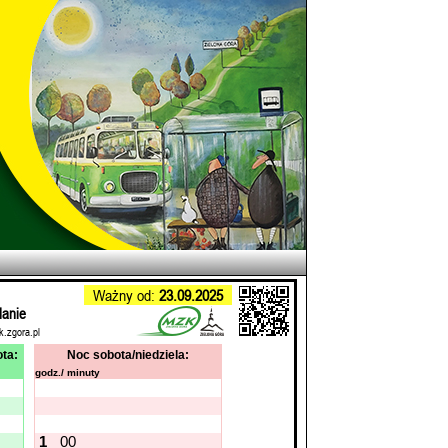
Ważny od:
23.09.2025
danie
k.zgora.pl
ta:
Noc sobota/niedziela:
godz./ minuty
1
00