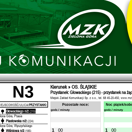
N3
Kierunek » OS. ŚLĄSKIE
Przystanek: Głowackiego (215) - przystanek na żą
Miejski Zakład Komunikacji Sp. z o.o., tel. 68 45-20-450, www.mz
IEJSCOWOŚĆ/ULICA/
PRZYSTANKI:
Pozostałe noce:
Noc piątek/sobo
godz./ minuty
godz./ minuty
Głowackiego n/ż
'
(215)
elona Góra, Ptasia
Piastowska n/ż
'
(224)
elona Góra, Wyszyńskiego
1
00
1
00
Wiśniowa n/ż
'
(185)