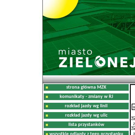
strona główna MZK
komunikaty - zmiany w RJ
rozkład jazdy wg linii
M
0
rozkład jazdy wg ulic
Zi
2
lista przystanków
Zi
3
wszystkie odjazdy z tego przystanku