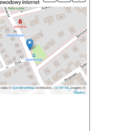
p data ©
OpenStreetMap
contributors,
CC-BY-SA
, Imagery ©
Mapbox