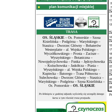
5
plan komunikacji miejskiej
7
Zi
9
11
13
TRASA
Zi
14
OS. ŚLĄSKIE
– Os. Pomorskie – Szosa
Zi
Kisielińska – Podgórna – Waryńskiego –
15
Staszica – Dworzec Główny – Bohaterów
17
Westerplatte – al. Wojska Polskiego –
Wyczółkowskiego – Prosta – Zacisze –
19
Wyszyńskiego – Botaniczna –
20
Nowojędrzychowska – Funka – Jędrzychowska
Zi
– Kożuchowska – Jaskółcza – Ptasia –
22
Wyszyńskiego – al. Wojska Polskiego –
23
Kupiecka – Batorego – Trasa Północna –
Zi
Sulechowska – Dworzec Główny – Staszica –
24
Waryńskiego – Podgórna – Szosa Kisielińska –
Zi
Os. Pomorskie –
OS. ŚLĄSKIE
26
Po kliknięciu w godzinę odjazdu wyświetlą się szczegóły danego
P
kursu w tym również trasa przejazdu.