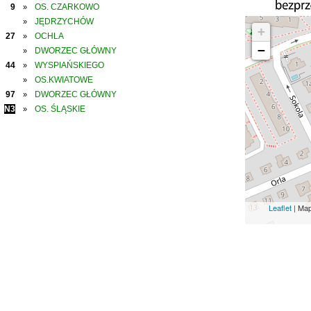
9
OS. CZARKOWO
»
JĘDRZYCHÓW
»
+
27
OCHLA
»
−
DWORZEC GŁÓWNY
»
44
WYSPIAŃSKIEGO
»
OS.KWIATOWE
»
97
DWORZEC GŁÓWNY
»
N3
OS. ŚLĄSKIE
»
Leaflet
| Ma