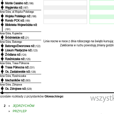
Monte Cassino n/ż
'
(186)
Węgierska n/ż
'
(187)
elona Góra, al.Wojska Polskiego
Wojska Polskiego n/ż
'
(188)
Rondo PCK n/ż
'
(189)
Biblioteka Wojewódzka n/ż
'
(191)
elona Góra, Kupiecka
Śródmieście n/ż
'
(21)
Linie nocne w noce z dnia roboczego na święto kursują 
elona Góra, Batorego
Zakłócenia w ruchu powodują zmiany godzin
Batorego/Dworcowa n/ż
'
(122)
Liceum Plastyczne n/ż
'
(123)
Źródlana n/ż
'
(124)
Rzeźniczaka n/ż
'
(125)
elona Góra, Trasa Północna
Trasa Północna n/ż
'
(331)
Os. Zastalowskie n/ż
'
(126)
elona Góra, Rzeźniczaka
Mechaników n/ż
'
(583)
elona Góra, Zdrojowa
Os. Zdrojowe n/ż
'
(529)
...
ozostałe rozkłady z przystanków
Głowackiego
:
2
JĘDRZYCHÓW
»
PRZYLEP
»