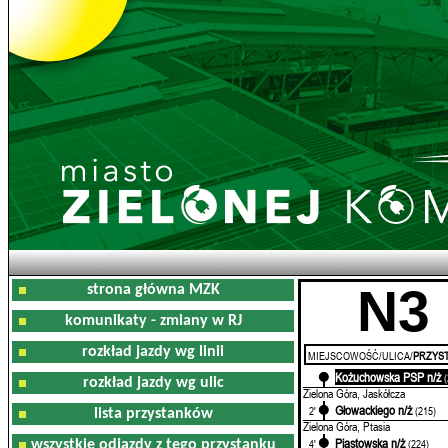
N3
strona główna MZK
komunikaty - zmiany w RJ
rozkład jazdy wg linii
MIEJSCOWOŚĆ/ULICA/
PRZYST
Kożuchowska PSP n/ż
0'
rozkład jazdy wg ulic
Zielona Góra, Jaskółcza
Głowackiego n/ż
2'
(215)
lista przystanków
Zielona Góra, Ptasia
Piastowska n/ż
4'
(224)
wszystkie odjazdy z tego przystanku