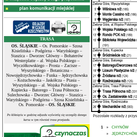
Zielona Góra, Wyszyńskiego
plan komunikacji miejskiej
Wiśniowa n/ż
5'
(185)
Monte Cassino n/ż
7'
(186)
Węgierska n/ż
9'
(187)
Zielona Góra, al.Wojska Polskiego
Wojska Polskiego n/ż
11'
(1
Rondo PCK n/ż
13'
(189)
TRASA
Biblioteka Wojewódzka 
15'
(191)
OS. ŚLĄSKIE
– Os. Pomorskie – Szosa
Zielona Góra, Kupiecka
Kisielińska – Podgórna – Waryńskiego –
Śródmieście n/ż
16'
(21)
Staszica – Dworzec Główny – Bohaterów
Zielona Góra, Batorego
Westerplatte – al. Wojska Polskiego –
Batorego/Dworcowa n/
17'
Wyczółkowskiego – Prosta – Zacisze –
Liceum Plastyczne n/ż
Wyszyńskiego – Botaniczna –
19'
(
Nowojędrzychowska – Funka – Jędrzychowska
Źródlana n/ż
21'
(124)
– Kożuchowska – Jaskółcza – Ptasia –
Rzeźniczaka n/ż
22'
(125)
Wyszyńskiego – al. Wojska Polskiego –
Zielona Góra, Trasa Północna
Kupiecka – Batorego – Trasa Północna –
Trasa Północna n/ż
24'
(331
Sulechowska – Dworzec Główny – Staszica –
Os. Zastalowskie n/ż
25'
(12
Waryńskiego – Podgórna – Szosa Kisielińska –
Zielona Góra, Rzeźniczaka
Os. Pomorskie –
OS. ŚLĄSKIE
Mechaników n/ż
26'
(583)
...
Po kliknięciu w godzinę odjazdu wyświetlą się szczegóły danego
Pozostałe rozkłady z prz
kursu w tym również trasa przejazdu.
1
CHYNÓW
»
JĘDRZYCHÓ
»