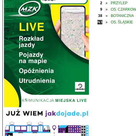
2
PRZYLEP
»
9
OS. CZARKO
»
38
BOTANICZNA
»
N3
OS. ŚLĄSKIE
»