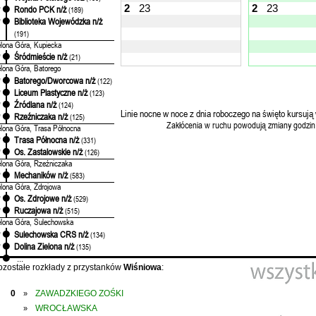
2
23
2
23
Rondo PCK n/ż
'
(189)
Biblioteka Wojewódzka n/ż
'
(191)
elona Góra, Kupiecka
Śródmieście n/ż
'
(21)
elona Góra, Batorego
Batorego/Dworcowa n/ż
'
(122)
Liceum Plastyczne n/ż
'
(123)
Źródlana n/ż
'
(124)
Linie nocne w noce z dnia roboczego na święto kursują 
Rzeźniczaka n/ż
'
(125)
Zakłócenia w ruchu powodują zmiany godzin
elona Góra, Trasa Północna
Trasa Północna n/ż
'
(331)
Os. Zastalowskie n/ż
'
(126)
elona Góra, Rzeźniczaka
Mechaników n/ż
'
(583)
elona Góra, Zdrojowa
Os. Zdrojowe n/ż
'
(529)
Ruczajowa n/ż
'
(515)
elona Góra, Sulechowska
Sulechowska CRS n/ż
'
(134)
Dolina Zielona n/ż
'
(135)
...
ozostałe rozkłady z przystanków
Wiśniowa
:
0
ZAWADZKIEGO ZOŚKI
»
WROCŁAWSKA
»