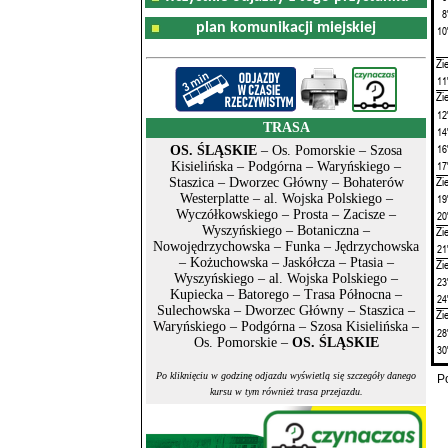
8
plan komunikacji miejskiej
10
Zi
11
Zi
12
TRASA
14
16
OS. ŚLĄSKIE
– Os. Pomorskie – Szosa
17
Kisielińska – Podgórna – Waryńskiego –
Zi
Staszica – Dworzec Główny – Bohaterów
19
Westerplatte – al. Wojska Polskiego –
Wyczółkowskiego – Prosta – Zacisze –
20
Zi
Wyszyńskiego – Botaniczna –
Nowojędrzychowska – Funka – Jędrzychowska
21
– Kożuchowska – Jaskółcza – Ptasia –
Zi
Wyszyńskiego – al. Wojska Polskiego –
23
Kupiecka – Batorego – Trasa Północna –
24
Sulechowska – Dworzec Główny – Staszica –
Zi
Waryńskiego – Podgórna – Szosa Kisielińska –
28
Os. Pomorskie –
OS. ŚLĄSKIE
30
Po kliknięciu w godzinę odjazdu wyświetlą się szczegóły danego
P
kursu w tym również trasa przejazdu.