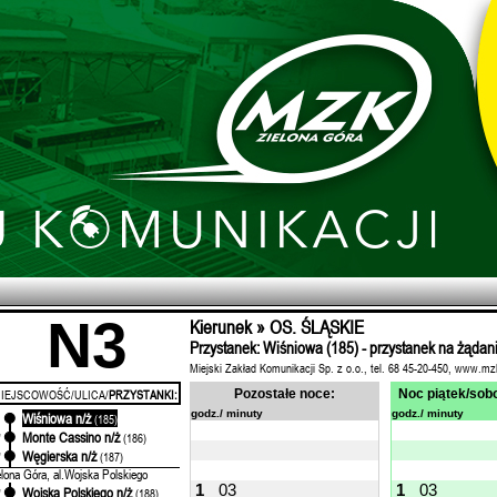
N3
Kierunek » OS. ŚLĄSKIE
Przystanek: Wiśniowa (185) - przystanek na żądan
Miejski Zakład Komunikacji Sp. z o.o., tel. 68 45-20-450, www.mz
IEJSCOWOŚĆ/ULICA/
PRZYSTANKI:
Pozostałe noce:
Noc piątek/sobo
godz./ minuty
godz./ minuty
Wiśniowa n/ż
'
(185)
Monte Cassino n/ż
'
(186)
Węgierska n/ż
'
(187)
elona Góra, al.Wojska Polskiego
1
03
1
03
Wojska Polskiego n/ż
'
(188)