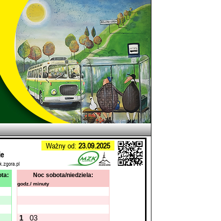
Ważny od:
23.09.2025
ie
k.zgora.pl
ta:
Noc sobota/niedziela:
godz./ minuty
1
03