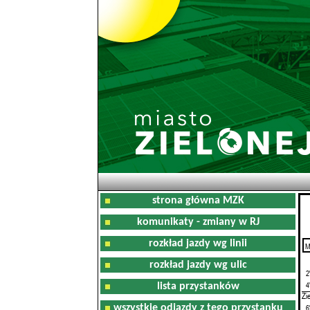
strona główna MZK
komunikaty - zmiany w RJ
rozkład jazdy wg linii
M
0
rozkład jazdy wg ulic
2
4
lista przystanków
Zi
wszystkie odjazdy z tego przystanku
6