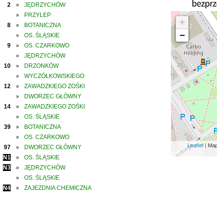
2
JĘDRZYCHÓW
»
PRZYLEP
»
+
8
BOTANICZNA
»
−
OS. ŚLĄSKIE
»
9
OS. CZARKOWO
»
JĘDRZYCHÓW
»
10
DRZONKÓW
»
WYCZÓŁKOWSKIEGO
»
12
ZAWADZKIEGO ZOŚKI
»
DWORZEC GŁÓWNY
»
14
ZAWADZKIEGO ZOŚKI
»
OS. ŚLĄSKIE
»
39
BOTANICZNA
»
OS. CZARKOWO
»
Leaflet
| Ma
97
DWORZEC GŁÓWNY
»
N1
OS. ŚLĄSKIE
»
N3
JĘDRZYCHÓW
»
OS. ŚLĄSKIE
»
N4
ZAJEZDNIA CHEMICZNA
»