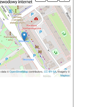
p data ©
OpenStreetMap
contributors,
CC-BY-SA
, Imagery ©
Mapbox