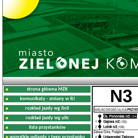
N3
strona główna MZK
komunikaty - zmiany w RJ
rozkład jazdy wg linii
MIEJSCOWOŚĆ/ULICA/
PRZYST
Os. Pomorskie n/ż
0'
(154)
rozkład jazdy wg ulic
Gajowa n/ż
1'
(155)
Lotnik n/ż
2'
(156)
lista przystanków
Zielona Góra, Podgórna
Uniwersytet Zielonog.
wszystkie odjazdy z tego przystanku
4'