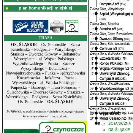
Campus A n/ż
(157)
plan komunikacji miejskiej
Zielona Góra, Waryńskiego
Szpital (Waryńskiego) n
6'
(170)
Zielona Góra, Staszica
Staszica n/ż
8'
(281)
Zielona Góra, Centr. Przesiadkow
TRASA
Dworzec Główny
9'
(400)
Zielona Góra, Boh. Westerplatte
OS. ŚLĄSKIE
– Os. Pomorskie – Szosa
Centrum n/ż
11'
(174)
Kisielińska – Podgórna – Waryńskiego –
Zielona Góra, al.Wojska Polskiego
Staszica – Dworzec Główny – Bohaterów
Elżbietanki n/ż
13'
(175)
Westerplatte – al. Wojska Polskiego –
Rondo PCK n/ż
16'
(176)
Wyczółkowskiego – Prosta – Zacisze –
Wojska Polskiego n/ż
Wyszyńskiego – Botaniczna –
17'
(1
Nowojędrzychowska – Funka – Jędrzychowska
Uniwersytet Zielonog.
19'
– Kożuchowska – Jaskółcza – Ptasia –
Campus B n/ż
(263)
Wyszyńskiego – al. Wojska Polskiego –
Zielona Góra, Wyczółkowskiego
Kupiecka – Batorego – Trasa Północna –
Wyczółkowskiego n/ż
21'
(3
Sulechowska – Dworzec Główny – Staszica –
Zielona Góra, al.Wojska Polskiego
Waryńskiego – Podgórna – Szosa Kisielińska –
Uniwersytet Zielonog.
23'
Os. Pomorskie –
OS. ŚLĄSKIE
Campus B n/ż
(261)
Zielona Góra, Wyszyńskiego
Po kliknięciu w godzinę odjazdu wyświetlą się szczegóły danego
Pozostałe rozkłady z prz
Węgierska n/ż
25'
(178)
kursu w tym również trasa przejazdu.
Monte Cassino n/ż
27'
(179)
...
8
BOTANICZNA
»
OS. ŚLĄSKIE
»