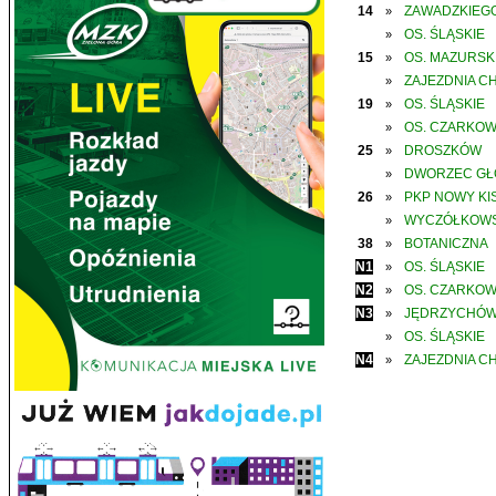
14
ZAWADZKIEGO
»
OS. ŚLĄSKIE
»
15
OS. MAZURSK
»
ZAJEZDNIA C
»
19
OS. ŚLĄSKIE
»
OS. CZARKO
»
25
DROSZKÓW
»
DWORZEC G
»
26
PKP NOWY KIS
»
WYCZÓŁKOWS
»
38
BOTANICZNA
»
N1
OS. ŚLĄSKIE
»
N2
OS. CZARKO
»
N3
JĘDRZYCHÓ
»
OS. ŚLĄSKIE
»
N4
ZAJEZDNIA C
»