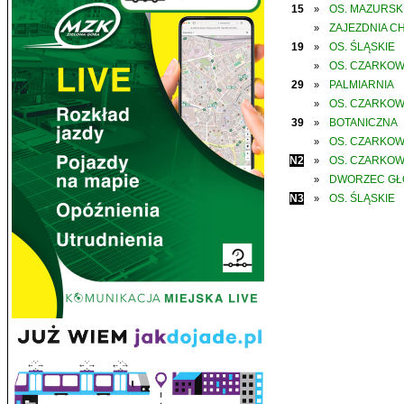
15
OS. MAZURSK
»
ZAJEZDNIA C
»
19
OS. ŚLĄSKIE
»
OS. CZARKO
»
29
PALMIARNIA
»
OS. CZARKO
»
39
BOTANICZNA
»
OS. CZARKO
»
N2
OS. CZARKO
»
DWORZEC G
»
N3
OS. ŚLĄSKIE
»