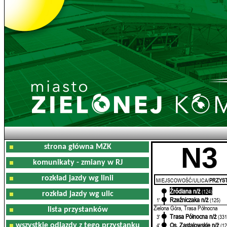
N3
strona główna MZK
komunikaty - zmiany w RJ
rozkład jazdy wg linii
MIEJSCOWOŚĆ/ULICA/
PRZYST
Źródlana n/ż
0'
(124)
rozkład jazdy wg ulic
Rzeźniczaka n/ż
1'
(125)
Zielona Góra, Trasa Północna
lista przystanków
Trasa Północna n/ż
3'
(331
Os. Zastalowskie n/ż
wszystkie odjazdy z tego przystanku
4'
(12