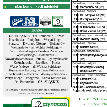
Zielona Góra, Rzeźniczaka
plan komunikacji miejskiej
Mechaników n/ż
5'
(583)
Zielona Góra, Zdrojowa
Os. Zdrojowe n/ż
7'
(529)
Ruczajowa n/ż
8'
(515)
Zielona Góra, Sulechowska
Sulechowska CRS n/ż
12'
(
TRASA
Dolina Zielona n/ż
14'
(135)
Zielona Góra, Centr. Przesiadkow
OS. ŚLĄSKIE
– Os. Pomorskie – Szosa
Dworzec Główny
14'
(279)
Kisielińska – Podgórna – Waryńskiego –
Zielona Góra, Staszica
Staszica – Dworzec Główny – Bohaterów
Staszica n/ż
15'
(280)
Westerplatte – al. Wojska Polskiego –
Zielona Góra, Waryńskiego
Wyczółkowskiego – Prosta – Zacisze –
Szpital (Waryńskiego) n
17'
Wyszyńskiego – Botaniczna –
Nowojędrzychowska – Funka – Jędrzychowska
(195)
Zielona Góra, Podgórna
– Kożuchowska – Jaskółcza – Ptasia –
Wyszyńskiego – al. Wojska Polskiego –
Uniwersytet Zielonog.
20'
Kupiecka – Batorego – Trasa Północna –
Campus A n/ż
(158)
Sulechowska – Dworzec Główny – Staszica –
Zielona Góra, Szosa Kisielińska
Waryńskiego – Podgórna – Szosa Kisielińska –
Lotnik n/ż
22'
(159)
Os. Pomorskie –
OS. ŚLĄSKIE
Gajowa n/ż
23'
(160)
Os. Pomorskie n/ż
24'
(161)
Po kliknięciu w godzinę odjazdu wyświetlą się szczegóły danego
...
Pozostałe rozkłady z prz
kursu w tym również trasa przejazdu.
9
OS. CZARKO
»
JĘDRZYCHÓ
»