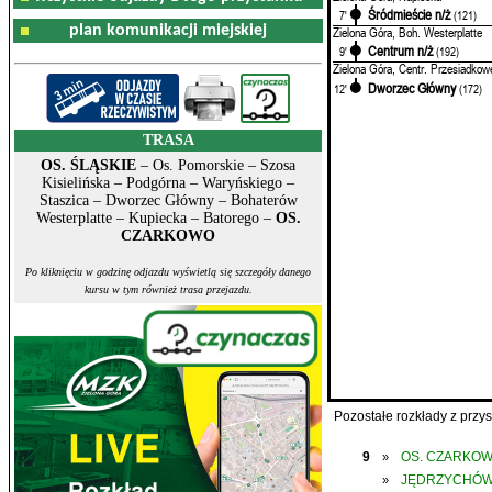
Śródmieście n/ż
7'
(121)
plan komunikacji miejskiej
Zielona Góra, Boh. Westerplatte
Centrum n/ż
9'
(192)
Zielona Góra, Centr. Przesiadkow
Dworzec Główny
12'
(172)
TRASA
OS. ŚLĄSKIE
– Os. Pomorskie – Szosa
Kisielińska – Podgórna – Waryńskiego –
Staszica – Dworzec Główny – Bohaterów
Westerplatte – Kupiecka – Batorego –
OS.
CZARKOWO
Po kliknięciu w godzinę odjazdu wyświetlą się szczegóły danego
kursu w tym również trasa przejazdu.
Pozostałe rozkłady z prz
9
OS. CZARKO
»
JĘDRZYCHÓ
»