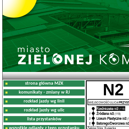
N2
strona główna MZK
komunikaty - zmiany w RJ
rozkład jazdy wg linii
MIEJSCOWOŚĆ/ULICA/
PRZYST
Rzeźniczaka n/ż
0'
(118)
rozkład jazdy wg ulic
Źródlana n/ż
1'
(119)
Liceum Plastyczne n/ż
3'
(
lista przystanków
Batorego/Dworcowa n/
5'
Zielona Góra, Kupiecka
wszystkie odjazdy z tego przystanku