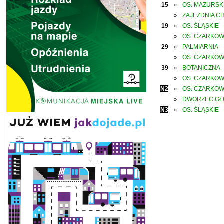
15
OS. MAZURSK
»
ZAJEZDNIA C
»
19
OS. ŚLĄSKIE
»
OS. CZARKO
»
29
PALMIARNIA
»
OS. CZARKO
»
39
BOTANICZNA
»
OS. CZARKO
»
N2
OS. CZARKO
»
DWORZEC G
»
N3
OS. ŚLĄSKIE
»