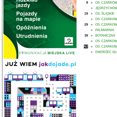
9
OS. CZARKO
»
JĘDRZYCHÓ
»
19
OS. ŚLĄSKIE
»
OS. CZARKO
»
29
OS. CZARKO
»
PALMIARNIA
»
39
BOTANICZNA
»
OS. CZARKO
»
N2
OS. CZARKO
»
DWORZEC G
»