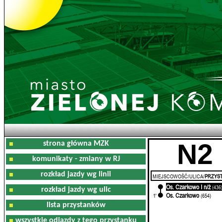
N2
strona główna MZK
komunikaty - zmiany w RJ
rozkład jazdy wg linii
MIEJSCOWOŚĆ/ULICA/
PRZYST
Os. Czarkowo I n/ż
0'
(436
rozkład jazdy wg ulic
Os. Czarkowo
1'
(654)
lista przystanków
wszystkie odjazdy z tego przystanku