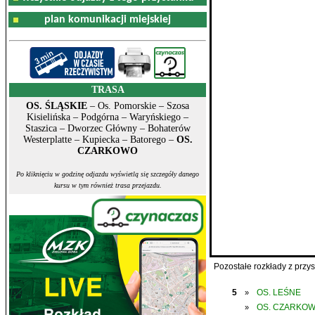
plan komunikacji miejskiej
TRASA
OS. ŚLĄSKIE
– Os. Pomorskie – Szosa
Kisielińska – Podgórna – Waryńskiego –
Staszica – Dworzec Główny – Bohaterów
Westerplatte – Kupiecka – Batorego –
OS.
CZARKOWO
Po kliknięciu w godzinę odjazdu wyświetlą się szczegóły danego
kursu w tym również trasa przejazdu.
Pozostałe rozkłady z prz
5
OS. LEŚNE
»
OS. CZARKO
»