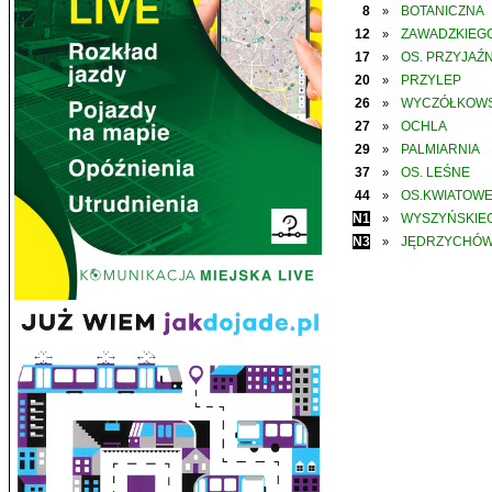
8
BOTANICZNA
»
12
ZAWADZKIEGO
»
17
OS. PRZYJAŹN
»
20
PRZYLEP
»
26
WYCZÓŁKOWS
»
27
OCHLA
»
29
PALMIARNIA
»
37
OS. LEŚNE
»
44
OS.KWIATOW
»
N1
WYSZYŃSKIE
»
N3
JĘDRZYCHÓ
»