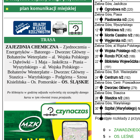
Zielona Góra, Jaskółcza
plan komunikacji miejskiej
Ogrodowa n/ż
9'
(220)
Zielona Góra, Ptasia
Piastowska n/ż
11'
(224)
Zielona Góra, Wyszyńskiego
Wiśniowa n/ż
12'
(185)
Monte Cassino n/ż
14'
(186)
TRASA
Węgierska n/ż
16'
(187)
Zielona Góra, al.Wojska Polskiego
ZAJEZDNIA CHEMICZNA
– Zjednoczenia –
Wojska Polskiego n/ż
18'
(1
Energetyków – Batorego – Dworzec Główny –
Rondo PCK n/ż
20'
(189)
Bohaterów Weterplatte – al. Wojska Polskiego
Biblioteka Wojewódzka 
22'
– Dąbrówki – 1 Maja – Jaskółcza – Ptasia –
(191)
Wyszyńskiego – al. Wojska Polskiego –
Zielona Góra, Boh. Westerplatte
Bohaterów Westerplatte – Dworzec Główny –
Centrum n/ż
Staszica – Waryńskiego – Podgórna – Szosa
24'
(192)
Zielona Góra, Centr. Przesiadkow
Kisielińska – Os. Pomorskie –
OS. ŚLĄSKIE
Dworzec Główny
27'
(279)
Zielona Góra, Staszica
Po kliknięciu w godzinę odjazdu wyświetlą się szczegóły danego
Staszica n/ż
28'
(280)
kursu w tym również trasa przejazdu.
Zielona Góra, Waryńskiego
Szpital (Waryńskiego) n
30'
(195)
...
Pozostałe rozkłady z prz
0
ZAWADZKIEGO
»
5
OS. LEŚNE
»