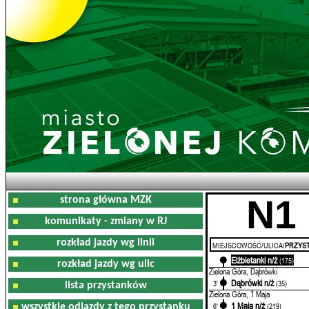
N1
strona główna MZK
komunikaty - zmiany w RJ
rozkład jazdy wg linii
MIEJSCOWOŚĆ/ULICA/
PRZYST
Elżbietanki n/ż
0'
(175)
rozkład jazdy wg ulic
Zielona Góra, Dąbrówki
Dąbrówki n/ż
3'
(35)
lista przystanków
Zielona Góra, 1 Maja
1 Maja n/ż
6'
(219)
wszystkie odjazdy z tego przystanku